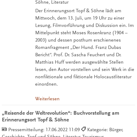
Söhne, Literatur
Der Erinnerungsort Topf & Söhne lädt am
Mittwoch, dem 13. Juli, um 19 Uhr zu einer
Lesung, Filmvorführung und Diskussion ein. Im
Mittelpunkt steht Moses Rosenkranz (1904 –
2003) und dessen posthum erschienenes
Romanfragment „Der Hund. Franz Dubas
Bericht“. Prof. Dr. Sascha Feuchert und Dr.
Matthias Huff werden ausgewählte Stellen
lesen, den Autor vorstellen und sein Werk in die
nonfiktionale und fiktionale Holocaustliteratur
einordnen.
Weiterlesen
„Reisende der Weltrevolution“: Buchvorstellung am
Erinnerungsort Topf & Söhne
Pressemitteilung:
17.06.2022 11:09
Kategorie: Bürger,
Geschichte, Topf und Söhne, Literatur, Tourismus