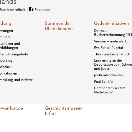
lands
Barrierefreiheit
Facebook
ldung
Stimmen der
Gedenkinitiativen
Überlebenden
hrungen
Denkort
Bücherverbrennung 19
minare
Simson – mehr als Kult
terialien und
rtbildungen
Éva Fahidi-Pusztai
terrichtsangebote
Thüringer Gedenkbuch
bdialog
Erinnerung an die
Deportation von Jüdinn
bliothek
und Juden
blikationen
Jochen-Bock-Preis
mmlung und Archive
Paul Schäfer
Gert Schramm statt
Nettelbeck?
w.erfurt.de
Geschichtsmuseen
Erfurt