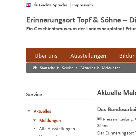
Leichte Sprache
Impressum
Erinnerungsort Topf & Söhne – D
Ein Geschichtsmuseum der Landeshauptstadt Erfur
Über uns
Ausstellungen
Bildu
Suche:
Suche Ende.
Meldungen
Startseite
Service
Aktuelles
Aktuelle Me
Service
Das Bundesarbei
Aktuelles
Pressemitteilung:
Meldungen
Söhne
Alle Ausstellungen
Der Erinnerungsort