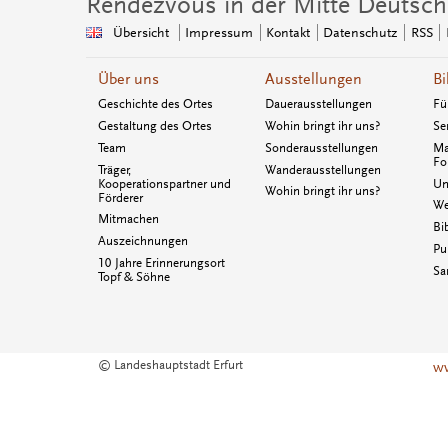
Rendezvous in der Mitte Deutsch
Übersicht
Impressum
Kontakt
Datenschutz
RSS
Über uns
Ausstellungen
Bi
Geschichte des Ortes
Dauerausstellungen
Fü
Gestaltung des Ortes
Wohin bringt ihr uns?
Se
Team
Sonderausstellungen
Ma
Fo
Träger,
Wanderausstellungen
Kooperationspartner und
Un
Wohin bringt ihr uns?
Förderer
We
Mitmachen
Bi
Auszeichnungen
Pu
10 Jahre Erinnerungsort
Sa
Topf & Söhne
© Landeshauptstadt Erfurt
ww