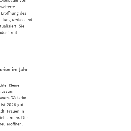
 Ofenbauer von
weiterte
 Eröffnung des
tellung umfassend
alisiert. Sie
nden“ mit
rien im Jahr
chte, Kleine
rmuseum,
useum, Welterbe
 ist 2026 gut
adt, Frauen in
ieles mehr. Die
neu eröffnen.