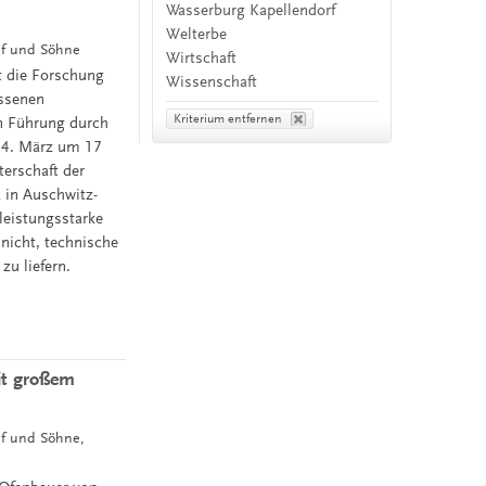
Wasserburg Kapellendorf
Welterbe
pf und Söhne
Wirtschaft
t die Forschung
Wissenschaft
essenen
Kriterium entfernen
en Führung durch
m 4. März um 17
terschaft der
 in Auschwitz-
leistungsstarke
 nicht, technische
u liefern.
it großem
pf und Söhne,