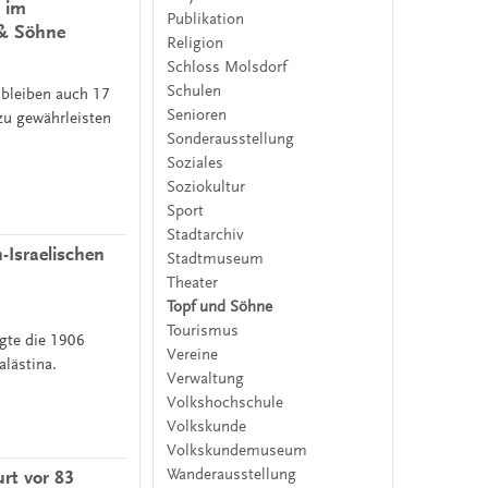
n im
Publikation
 & Söhne
Religion
Schloss Molsdorf
Schulen
 bleiben auch 17
Senioren
zu gewährleisten
Sonderausstellung
Soziales
Soziokultur
Sport
Stadtarchiv
-Israelischen
Stadtmuseum
Theater
Topf und Söhne
Tourismus
gte die 1906
Vereine
alästina.
Verwaltung
Volkshochschule
Volkskunde
Volkskundemuseum
Wanderausstellung
rt vor 83