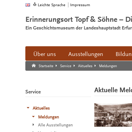
Leichte Sprache
Impressum
Erinnerungsort Topf & Söhne – D
Ein Geschichtsmuseum der Landeshauptstadt Erfur
Über uns
Ausstellungen
Bildu
Suche:
Suche Ende.
Meldungen
Startseite
Service
Aktuelles
Aktuelle Me
Service
Aktuelles
Meldungen
Alle Ausstellungen