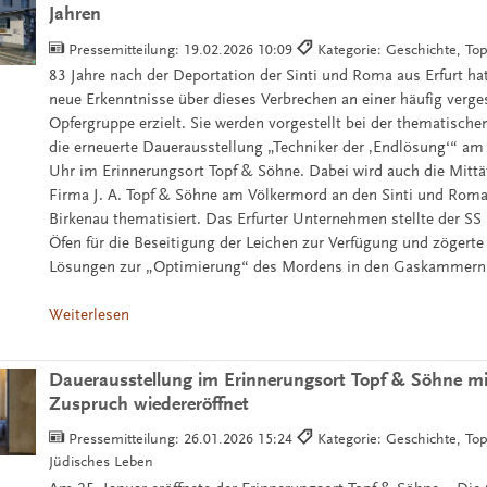
Jahren
Pressemitteilung:
19.02.2026 10:09
Kategorie: Geschichte, To
83 Jahre nach der Deportation der Sinti und Roma aus Erfurt ha
neue Erkenntnisse über dieses Verbrechen an einer häufig verg
Opfergruppe erzielt. Sie werden vorgestellt bei der thematisch
die erneuerte Dauerausstellung „Techniker der ‚Endlösung‘“ a
Uhr im Erinnerungsort Topf & Söhne. Dabei wird auch die Mittä
Firma J. A. Topf & Söhne am Völkermord an den Sinti und Roma
Birkenau thematisiert. Das Erfurter Unternehmen stellte der SS 
Öfen für die Beseitigung der Leichen zur Verfügung und zögerte
Lösungen zur „Optimierung“ des Mordens in den Gaskammern z
Weiterlesen
Dauerausstellung im Erinnerungsort Topf & Söhne m
Zuspruch wiedereröffnet
Pressemitteilung:
26.01.2026 15:24
Kategorie: Geschichte, To
Jüdisches Leben