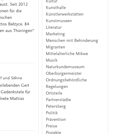
Kultur
aust. Seit 2012
Kunsthalle
onen für die
Künstlerwerkstätten
rischen
Kunstmuseen
tos Bełżyce. 84
Literatur
den aus Thüringen“
Marketing
Menschen mit Behinderung
Migranten
Mittelalterliche Mikwe
Musik
Naturkundemuseum
Oberbürgermeister
pf und Söhne
Ordnungsbehördliche
erlebenden Gert
Regelungen
 Gedenkstele für
Ortsteile
nete Mattias
Partnerstädte
Petersberg
Politik
Prävention
Preise
Projekte