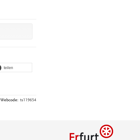
teilen
Webcode:
ts119654