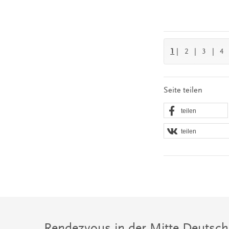
1
|
2
|
3
|
4
Seite teilen
teilen
teilen
Rendezvous in der Mitte Deutsch