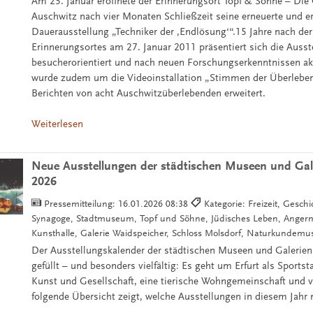
Am 25. Januar eröffnete der Erinnerungsort Topf & Söhne – Die
Auschwitz nach vier Monaten Schließzeit seine erneuerte und er
Dauerausstellung „Techniker der ‚Endlösung‘“.15 Jahre nach der
Erinnerungsortes am 27. Januar 2011 präsentiert sich die Auss
besucherorientiert und nach neuen Forschungserkenntnissen aktu
wurde zudem um die Videoinstallation „Stimmen der Überlebe
Berichten von acht Auschwitzüberlebenden erweitert.
Weiterlesen
Neue Ausstellungen der städtischen Museen und Gale
2026
Pressemitteilung:
16.01.2026 08:38
Kategorie: Freizeit, Geschi
Synagoge, Stadtmuseum, Topf und Söhne, Jüdisches Leben, Ange
Kunsthalle, Galerie Waidspeicher, Schloss Molsdorf, Naturkundem
Der Ausstellungskalender der städtischen Museen und Galerien
gefüllt – und besonders vielfältig: Es geht um Erfurt als Sportst
Kunst und Gesellschaft, eine tierische Wohngemeinschaft und v
folgende Übersicht zeigt, welche Ausstellungen in diesem Jahr 