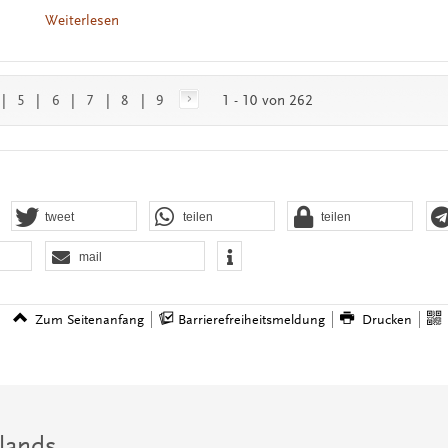
Weiterlesen
|
5
|
6
|
7
|
8
|
9
1 - 10 von 262
tweet
teilen
teilen
mail
Zum Seitenanfang
Barrierefreiheitsmeldung
Drucken
lands