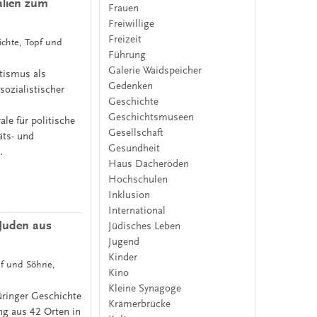
alien zum
Frauen
Freiwillige
Freizeit
ichte, Topf und
Führung
Galerie Waidspeicher
tismus als
Gedenken
sozialistischer
Geschichte
Geschichtsmuseen
ale für politische
Gesellschaft
äts- und
Gesundheit
.
Haus Dacheröden
Hochschulen
Inklusion
International
 Juden aus
Jüdisches Leben
Jugend
Kinder
pf und Söhne,
Kino
Kleine Synagoge
üringer Geschichte
Krämerbrücke
ng aus 42 Orten in