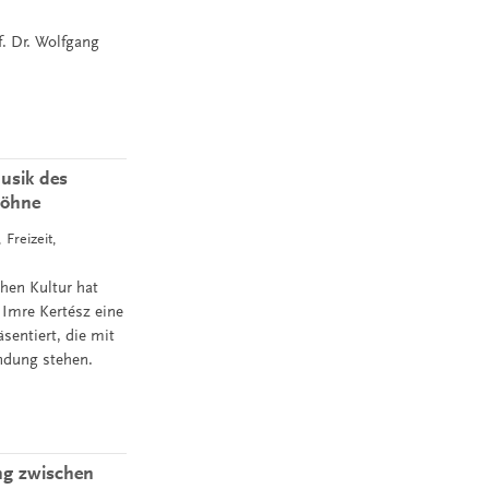
f. Dr. Wolfgang
usik des
Söhne
 Freizeit,
chen Kultur hat
Imre Kertész eine
sentiert, die mit
indung stehen.
ung zwischen