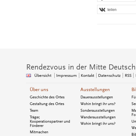
teilen
Rendezvous in der Mitte Deutsch
Übersicht
Impressum
Kontakt
Datenschutz
RSS
Über uns
Ausstellungen
Bi
Geschichte des Ortes
Dauerausstellungen
Fü
Gestaltung des Ortes
Wohin bringt ihr uns?
Se
Team
Sonderausstellungen
Ma
Fo
Träger,
Wanderausstellungen
Kooperationspartner und
Un
Wohin bringt ihr uns?
Förderer
We
Mitmachen
Bi