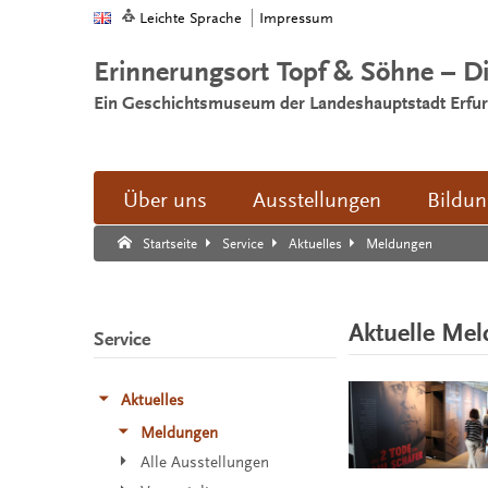
Leichte Sprache
Impressum
Erinnerungsort Topf & Söhne – D
Ein Geschichtsmuseum der Landeshauptstadt Erfur
Über uns
Ausstellungen
Bildu
Suche:
Suche Ende.
Meldungen
Startseite
Service
Aktuelles
Aktuelle Me
Service
Aktuelles
Meldungen
Alle Ausstellungen