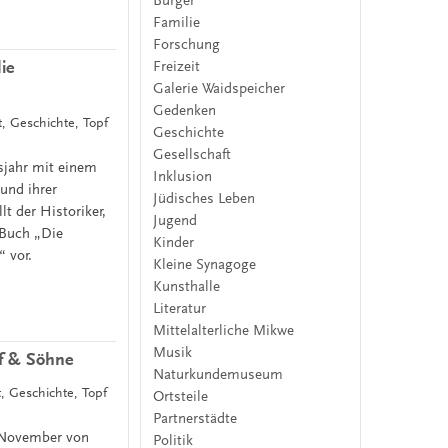
Bürger
Familie
Forschung
ie
Freizeit
Galerie Waidspeicher
Gedenken
t, Geschichte, Topf
Geschichte
Gesellschaft
sjahr mit einem
Inklusion
und ihrer
Jüdisches Leben
t der Historiker,
Jugend
 Buch „Die
Kinder
 vor.
Kleine Synagoge
Kunsthalle
Literatur
Mittelalterliche Mikwe
Musik
pf & Söhne
Naturkundemuseum
t, Geschichte, Topf
Ortsteile
Partnerstädte
. November von
Politik