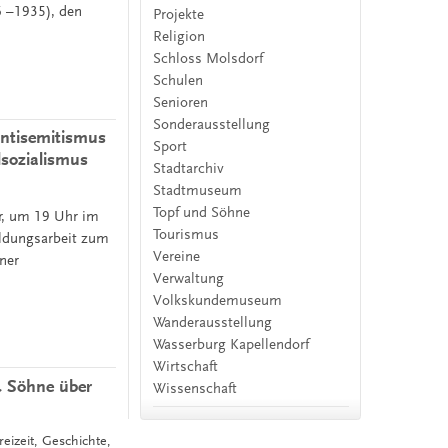
6 –1935), den
Projekte
Religion
Schloss Molsdorf
Schulen
Senioren
Sonderausstellung
Antisemitismus
Sport
lsozialismus
Stadtarchiv
Stadtmuseum
Topf und Söhne
r, um 19 Uhr im
Tourismus
ildungsarbeit zum
Vereine
ner
Verwaltung
Volkskundemuseum
Wanderausstellung
Wasserburg Kapellendorf
Wirtschaft
& Söhne über
Wissenschaft
reizeit, Geschichte,