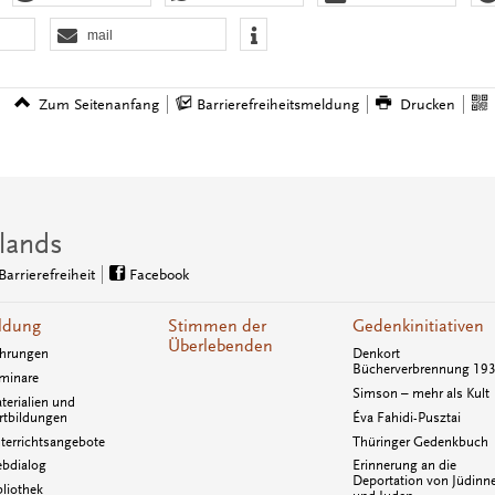
mail
Zum Seitenanfang
Barrierefreiheitsmeldung
Drucken
lands
Barrierefreiheit
Facebook
ldung
Stimmen der
Gedenkinitiativen
Überlebenden
hrungen
Denkort
Bücherverbrennung 19
minare
Simson – mehr als Kult
terialien und
rtbildungen
Éva Fahidi-Pusztai
terrichtsangebote
Thüringer Gedenkbuch
bdialog
Erinnerung an die
Deportation von Jüdinn
bliothek