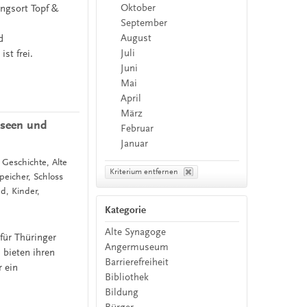
Oktober
ngsort Topf &
September
e
August
d
Juli
st frei.
Juni
Mai
April
März
useen und
Februar
Januar
, Geschichte, Alte
Kriterium entfernen
eicher, Schloss
, Kinder,
Kategorie
Alte Synagoge
ür Thüringer
Angermuseum
 bieten ihren
Barrierefreiheit
r ein
Bibliothek
Bildung