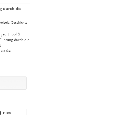
g durch die
reizeit, Geschichte,
gsort Topf &
 Führung durch die
d
st frei.
teilen