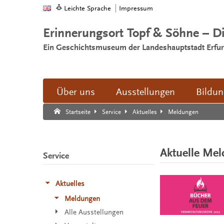
Leichte Sprache
Impressum
Erinnerungsort Topf & Söhne – D
Ein Geschichtsmuseum der Landeshauptstadt Erfur
Über uns
Ausstellungen
Bildu
Suche:
Suche Ende.
Meldungen
Startseite
Service
Aktuelles
Aktuelle Me
Service
Aktuelles
Meldungen
Alle Ausstellungen