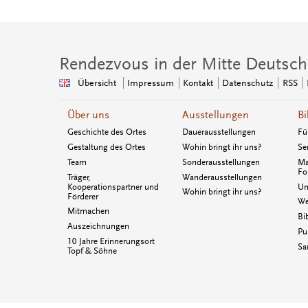
Rendezvous in der Mitte Deutsch
Übersicht
Impressum
Kontakt
Datenschutz
RSS
Über uns
Ausstellungen
Bi
Geschichte des Ortes
Dauerausstellungen
Fü
Gestaltung des Ortes
Wohin bringt ihr uns?
Se
Team
Sonderausstellungen
Ma
Fo
Träger,
Wanderausstellungen
Kooperationspartner und
Un
Wohin bringt ihr uns?
Förderer
We
Mitmachen
Bi
Auszeichnungen
Pu
10 Jahre Erinnerungsort
Sa
Topf & Söhne