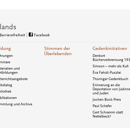
lands
Barrierefreiheit
Facebook
ldung
Stimmen der
Gedenkinitiativen
Überlebenden
hrungen
Denkort
Bücherverbrennung 19
minare
Simson – mehr als Kult
terialien und
rtbildungen
Éva Fahidi-Pusztai
terrichtsangebote
Thüringer Gedenkbuch
bdialog
Erinnerung an die
Deportation von Jüdinn
bliothek
und Juden
blikationen
Jochen-Bock-Preis
mmlung und Archive
Paul Schäfer
Gert Schramm statt
Nettelbeck?