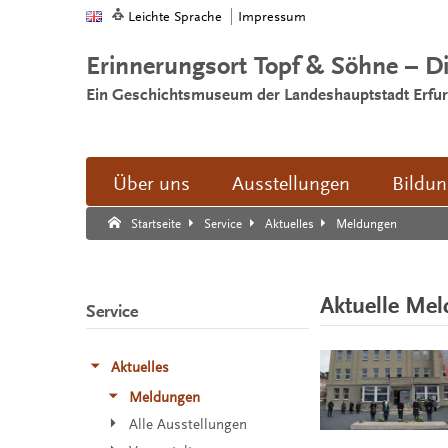
Leichte Sprache
Impressum
Erinnerungsort Topf & Söhne – D
Ein Geschichtsmuseum der Landeshauptstadt Erfur
Über uns
Ausstellungen
Bildu
Suche:
Suche Ende.
Meldungen
Startseite
Service
Aktuelles
Aktuelle Me
Service
Aktuelles
Meldungen
Alle Ausstellungen