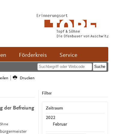
ven
Förderkreis
Service
teilen
Drucken
Filter
g der Befreiung
Zeitraum
2022
Februar
Söhne
rbürgermeister