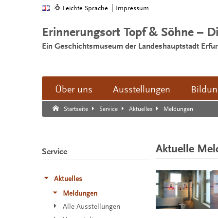
Leichte Sprache
Impressum
Erinnerungsort Topf & Söhne – D
Ein Geschichtsmuseum der Landeshauptstadt Erfur
Über uns
Ausstellungen
Bildu
Suche:
Suche Ende.
Meldungen
Startseite
Service
Aktuelles
Aktuelle Me
Service
Aktuelles
Meldungen
Alle Ausstellungen