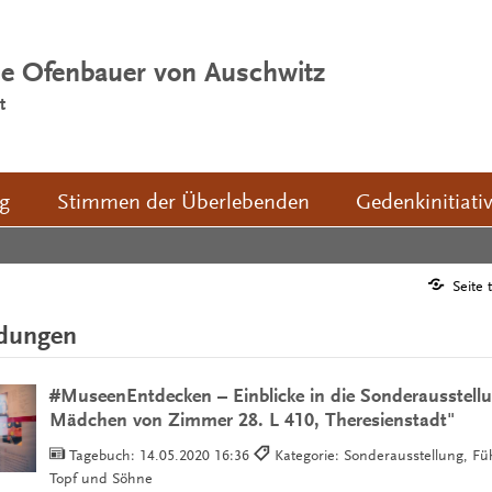
ie Ofenbauer von Auschwitz
t
ng
Stimmen der Überlebenden
Gedenkinitiati
Seite 
ldungen
#MuseenEntdecken – Einblicke in die Sonderausstell
Mädchen von Zimmer 28. L 410, Theresienstadt"
Tagebuch:
14.05.2020 16:36
Kategorie: Sonderausstellung, Fü
Topf und Söhne