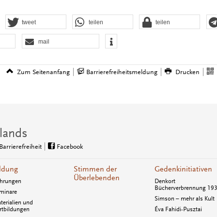
tweet
teilen
teilen
mail
Zum Seitenanfang
Barrierefreiheitsmeldung
Drucken
lands
Barrierefreiheit
Facebook
ldung
Stimmen der
Gedenkinitiativen
Überlebenden
hrungen
Denkort
Bücherverbrennung 19
minare
Simson – mehr als Kult
terialien und
rtbildungen
Éva Fahidi-Pusztai