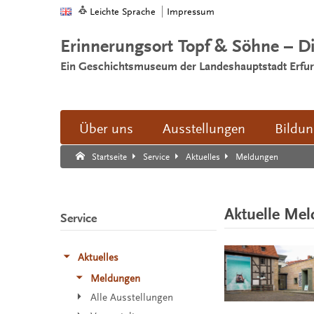
Leichte Sprache
Impressum
Erinnerungsort Topf & Söhne – D
Ein Geschichtsmuseum der Landeshauptstadt Erfur
Über uns
Ausstellungen
Bildu
Suche:
Suche Ende.
Meldungen
Startseite
Service
Aktuelles
Aktuelle Me
Service
Aktuelles
Meldungen
Alle Ausstellungen