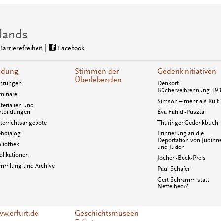
lands
Barrierefreiheit
Facebook
ldung
Stimmen der
Gedenkinitiativen
Überlebenden
hrungen
Denkort
Bücherverbrennung 19
minare
Simson – mehr als Kult
terialien und
rtbildungen
Éva Fahidi-Pusztai
terrichtsangebote
Thüringer Gedenkbuch
bdialog
Erinnerung an die
Deportation von Jüdinn
bliothek
und Juden
blikationen
Jochen-Bock-Preis
mmlung und Archive
Paul Schäfer
Gert Schramm statt
Nettelbeck?
w.erfurt.de
Geschichtsmuseen