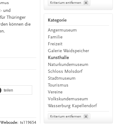
ismus
Kriterium entfernen
t- und
ür Thüringer
Kategorie
erden können die
Angermuseum
en.
Familie
Freizeit
Galerie Waidspeicher
Kunsthalle
Naturkundemuseum
Schloss Molsdorf
Stadtmuseum
Tourismus
teilen
Vereine
Volkskundemuseum
Wasserburg Kapellendorf
Kriterium entfernen
Webcode:
ts119654