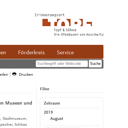
ven
Förderkreis
Service
teilen
Drucken
Filter
chen Museen und
Zeitraum
2019
August
it, Stadtmuseum,
eicher, Schloss