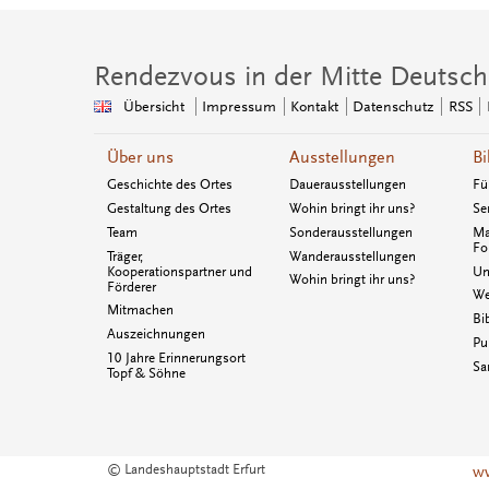
Rendezvous in der Mitte Deutsch
Übersicht
Impressum
Kontakt
Datenschutz
RSS
Über uns
Ausstellungen
Bi
Geschichte des Ortes
Dauerausstellungen
Fü
Gestaltung des Ortes
Wohin bringt ihr uns?
Se
Team
Sonderausstellungen
Ma
Fo
Träger,
Wanderausstellungen
Kooperationspartner und
Un
Wohin bringt ihr uns?
Förderer
We
Mitmachen
Bi
Auszeichnungen
Pu
10 Jahre Erinnerungsort
Sa
Topf & Söhne
© Landeshauptstadt Erfurt
ww