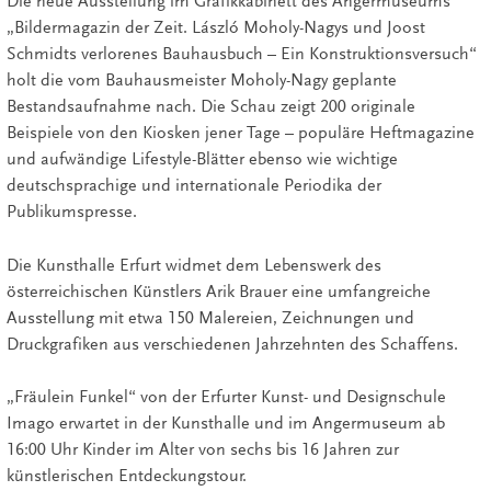
Die neue Ausstellung im Grafikkabinett des Angermuseums
„Bildermagazin der Zeit. László Moholy-Nagys und Joost
Schmidts verlorenes Bauhausbuch – Ein Konstruktionsversuch“
holt die vom Bauhausmeister Moholy-Nagy geplante
Bestandsaufnahme nach. Die Schau zeigt 200 originale
Beispiele von den Kiosken jener Tage – populäre Heftmagazine
und aufwändige Lifestyle-Blätter ebenso wie wichtige
deutschsprachige und internationale Periodika der
Publikumspresse.
Die Kunsthalle Erfurt widmet dem Lebenswerk des
österreichischen Künstlers Arik Brauer eine umfangreiche
Ausstellung mit etwa 150 Malereien, Zeichnungen und
Druckgrafiken aus verschiedenen Jahrzehnten des Schaffens.
„Fräulein Funkel“ von der Erfurter Kunst- und Designschule
Imago erwartet in der Kunsthalle und im Angermuseum ab
16:00 Uhr Kinder im Alter von sechs bis 16 Jahren zur
künstlerischen Entdeckungstour.