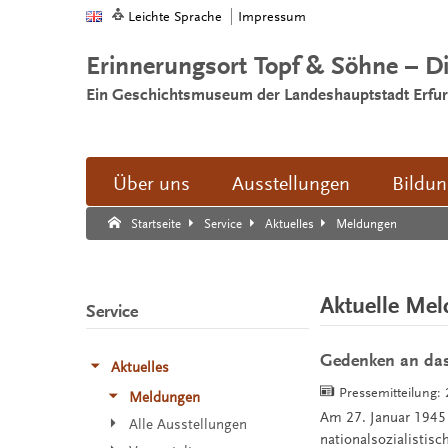
Leichte Sprache
Impressum
Erinnerungsort Topf & Söhne – D
Ein Geschichtsmuseum der Landeshauptstadt Erfur
Über uns
Ausstellungen
Bildu
Suche:
Suche Ende.
Meldungen
Startseite
Service
Aktuelles
Aktuelle Me
Service
Gedenken an das
Aktuelles
Pressemitteilung:
Meldungen
Am 27. Januar 1945 
Alle Ausstellungen
nationalsozialistis