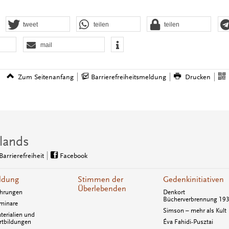
tweet
teilen
teilen
mail
Zum Seitenanfang
Barrierefreiheitsmeldung
Drucken
lands
Barrierefreiheit
Facebook
ldung
Stimmen der
Gedenkinitiativen
Überlebenden
hrungen
Denkort
Bücherverbrennung 19
minare
Simson – mehr als Kult
terialien und
rtbildungen
Éva Fahidi-Pusztai