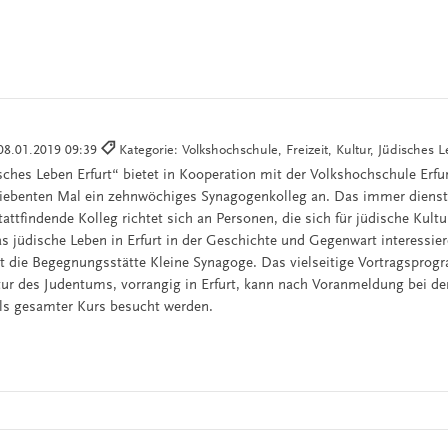
08.01.2019 09:39
Kategorie: Volkshochschule, Freizeit, Kultur, Jüdisches 
ches Leben Erfurt“ bietet in Kooperation mit der Volkshochschule Erfu
iebenten Mal ein zehnwöchiges Synagogenkolleg an. Das immer diens
attfindende Kolleg richtet sich an Personen, die sich für jüdische Kult
as jüdische Leben in Erfurt in der Geschichte und Gegenwart interessie
st die Begegnungsstätte Kleine Synagoge. Das vielseitige Vortragspro
ur des Judentums, vorrangig in Erfurt, kann nach Voranmeldung bei d
 als gesamter Kurs besucht werden.