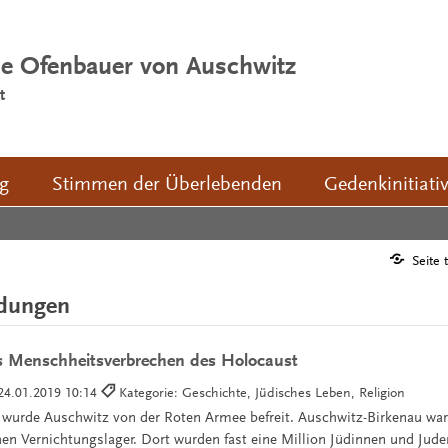
ie Ofenbauer von Auschwitz
t
ng
Stimmen der Überlebenden
Gedenkinitiati
Seite 
ldungen
 Menschheitsverbrechen des Holocaust
24.01.2019 10:14
Kategorie: Geschichte, Jüdisches Leben, Religion
wurde Auschwitz von der Roten Armee befreit. Auschwitz-Birkenau war
chen Vernichtungslager. Dort wurden fast eine Million Jüdinnen und Jud