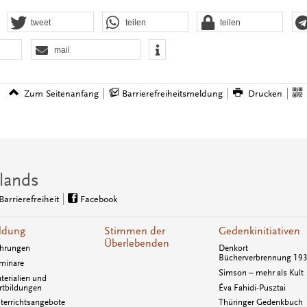
tweet
teilen
teilen
mail
Zum Seitenanfang
Barrierefreiheitsmeldung
Drucken
lands
Barrierefreiheit
Facebook
ldung
Stimmen der
Gedenkinitiativen
Überlebenden
hrungen
Denkort
Bücherverbrennung 19
minare
Simson – mehr als Kult
terialien und
rtbildungen
Éva Fahidi-Pusztai
terrichtsangebote
Thüringer Gedenkbuch