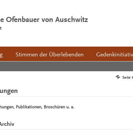
ie Ofenbauer von Auschwitz
t
ng
Stimmen der Überlebenden
Gedenkinitiati
Seite 
hungen
chungen, Publikationen, Broschüren u. a.
Archiv