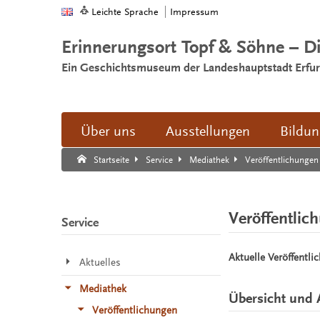
Leichte Sprache
Impressum
Erinnerungsort Topf & Söhne – D
Ein Geschichtsmuseum der Landeshauptstadt Erfur
Über uns
Ausstellungen
Bildu
Suche:
Suche Ende.
Veröffentlichungen
Startseite
Service
Mediathek
Veröffentlic
Service
Aktuelle Veröffentli
Aktuelles
Mediathek
Übersicht und 
Veröffentlichungen