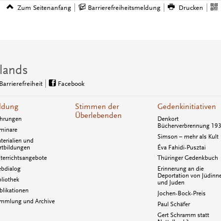
Zum Seitenanfang
Barrierefreiheitsmeldung
Drucken
lands
Barrierefreiheit
Facebook
ldung
Stimmen der
Gedenkinitiativen
Überlebenden
hrungen
Denkort
Bücherverbrennung 19
minare
Simson – mehr als Kult
terialien und
rtbildungen
Éva Fahidi-Pusztai
terrichtsangebote
Thüringer Gedenkbuch
bdialog
Erinnerung an die
Deportation von Jüdinn
bliothek
und Juden
blikationen
Jochen-Bock-Preis
mmlung und Archive
Paul Schäfer
Gert Schramm statt