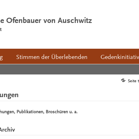
ie Ofenbauer von Auschwitz
t
ng
Stimmen der Überlebenden
Gedenkinitiati
Seite 
hungen
chungen, Publikationen, Broschüren u. a.
Archiv