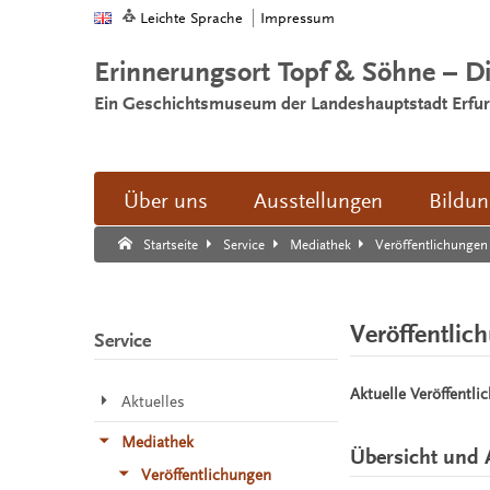
Leichte Sprache
Impressum
Erinnerungsort Topf & Söhne – D
Ein Geschichtsmuseum der Landeshauptstadt Erfur
Über uns
Ausstellungen
Bildu
Suche:
Suche Ende.
Veröffentlichungen
Startseite
Service
Mediathek
Veröffentlic
Service
Aktuelle Veröffentli
Aktuelles
Mediathek
Übersicht und 
Veröffentlichungen