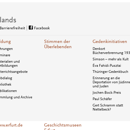
lands
Barrierefreiheit
Facebook
ldung
Stimmen der
Gedenkinitiativen
Überlebenden
hrungen
Denkort
Bücherverbrennung 19
minare
Simson – mehr als Kult
terialien und
rtbildungen
Éva Fahidi-Pusztai
terrichtsangebote
Thüringer Gedenkbuch
bdialog
Erinnerung an die
Deportation von Jüdinn
bliothek
und Juden
blikationen
Jochen-Bock-Preis
mmlung und Archive
Paul Schäfer
Gert Schramm statt
Nettelbeck?
w.erfurt.de
Geschichtsmuseen