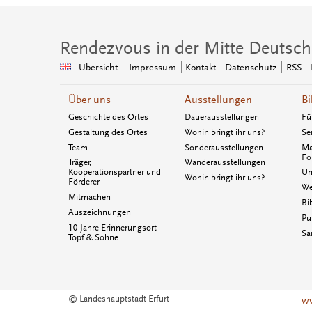
Rendezvous in der Mitte Deutsch
Übersicht
Impressum
Kontakt
Datenschutz
RSS
Über uns
Ausstellungen
Bi
Geschichte des Ortes
Dauerausstellungen
Fü
Gestaltung des Ortes
Wohin bringt ihr uns?
Se
Team
Sonderausstellungen
Ma
Fo
Träger,
Wanderausstellungen
Kooperationspartner und
Un
Wohin bringt ihr uns?
Förderer
We
Mitmachen
Bi
Auszeichnungen
Pu
10 Jahre Erinnerungsort
Sa
Topf & Söhne
© Landeshauptstadt Erfurt
ww