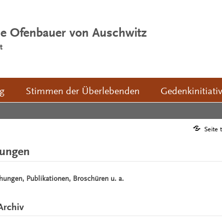
ie Ofenbauer von Auschwitz
t
ng
Stimmen der Überlebenden
Gedenkinitiati
Seite 
hungen
chungen, Publikationen, Broschüren u. a.
Archiv