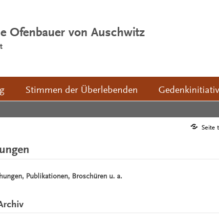
ie Ofenbauer von Auschwitz
t
ng
Stimmen der Überlebenden
Gedenkinitiati
Seite 
hungen
chungen, Publikationen, Broschüren u. a.
Archiv