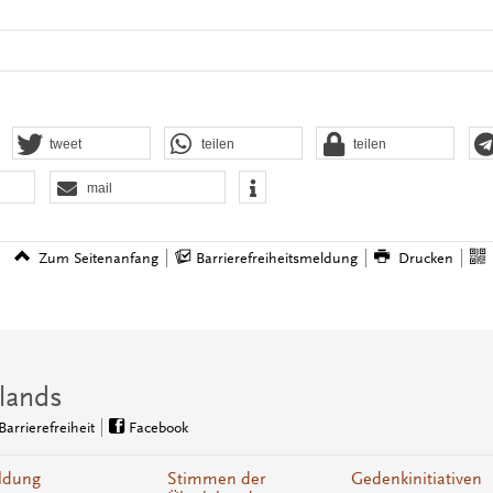
tweet
teilen
teilen
mail
Zum Seitenanfang
Barrierefreiheitsmeldung
Drucken
lands
Barrierefreiheit
Facebook
ldung
Stimmen der
Gedenkinitiativen