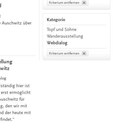
Kriterium entfernen
d
g
Kategorie
te Auschwitz über
Topf und Söhne
Wanderausstellung
Webdialog
Kriterium entfernen
ellung
witz
alog
tändig hier ist
erst ermöglicht
Auschwitz für
g, den wir mit
nd der heute mit
findet."