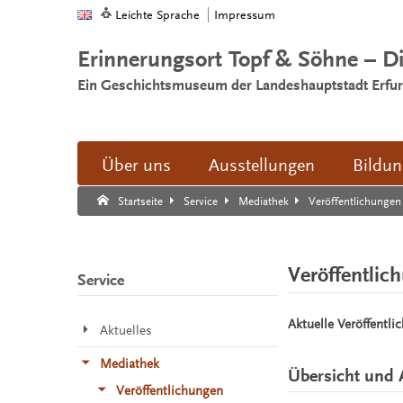
Leichte Sprache
Impressum
Erinnerungsort Topf & Söhne – D
Ein Geschichtsmuseum der Landeshauptstadt Erfur
Über uns
Ausstellungen
Bildu
Suche:
Suche Ende.
Veröffentlichungen
Startseite
Service
Mediathek
Veröffentlic
Service
Aktuelle Veröffentli
Aktuelles
Mediathek
Übersicht und 
Veröffentlichungen