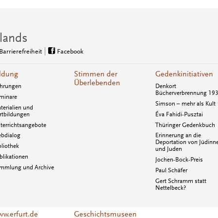
lands
Barrierefreiheit
Facebook
ldung
Stimmen der
Gedenkinitiativen
Überlebenden
hrungen
Denkort
Bücherverbrennung 19
minare
Simson – mehr als Kult
terialien und
rtbildungen
Éva Fahidi-Pusztai
terrichtsangebote
Thüringer Gedenkbuch
bdialog
Erinnerung an die
Deportation von Jüdinn
bliothek
und Juden
blikationen
Jochen-Bock-Preis
mmlung und Archive
Paul Schäfer
Gert Schramm statt
Nettelbeck?
w.erfurt.de
Geschichtsmuseen