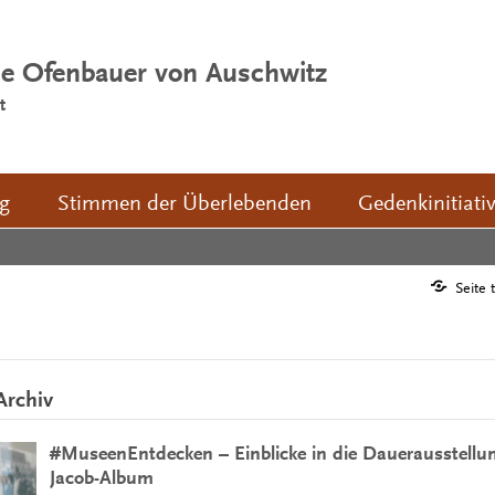
ie Ofenbauer von Auschwitz
t
ng
Stimmen der Überlebenden
Gedenkinitiati
Seite 
Archiv
#MuseenEntdecken – Einblicke in die Dauerausstellung
Jacob-Album