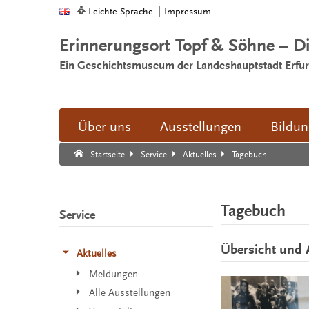
Leichte Sprache
Impressum
Erinnerungsort Topf & Söhne – D
Ein Geschichtsmuseum der Landeshauptstadt Erfur
Über uns
Ausstellungen
Bildu
Suche:
Suche Ende.
Tagebuch
Startseite
Service
Aktuelles
Tagebuch
Service
Übersicht und 
Aktuelles
Meldungen
Alle Ausstellungen