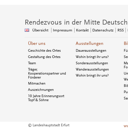
Rendezvous in der Mitte Deutsch
Übersicht
Impressum
Kontakt
Datenschutz
RSS
Über uns
Ausstellungen
Bi
Geschichte des Ortes
Dauerausstellungen
Fü
Gestaltung des Ortes
Wohin bringt ihr uns?
Se
Team
Sonderausstellungen
Ma
Fo
Träger,
Wanderausstellungen
Kooperationspartner und
Un
Wohin bringt ihr uns?
Förderer
We
Mitmachen
Bi
Auszeichnungen
Pu
10 Jahre Erinnerungsort
Sa
Topf & Söhne
© Landeshauptstadt Erfurt
ww