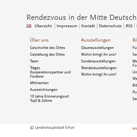
Rendezvous in der Mitte Deutsch
Übersicht
Impressum
Kontakt
Datenschutz
RSS
Über uns
Ausstellungen
Bi
Geschichte des Ortes
Dauerausstellungen
Fü
Gestaltung des Ortes
Wohin bringt ihr uns?
Se
Team
Sonderausstellungen
Ma
Fo
Träger,
Wanderausstellungen
Kooperationspartner und
Un
Wohin bringt ihr uns?
Förderer
We
Mitmachen
Bi
Auszeichnungen
Pu
10 Jahre Erinnerungsort
Sa
Topf & Söhne
© Landeshauptstadt Erfurt
ww