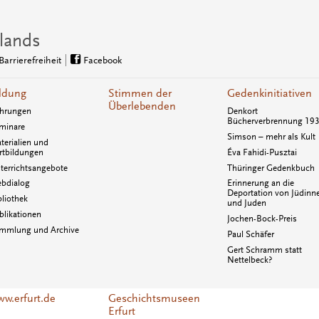
lands
Barrierefreiheit
Facebook
ldung
Stimmen der
Gedenkinitiativen
Überlebenden
hrungen
Denkort
Bücherverbrennung 19
minare
Simson – mehr als Kult
terialien und
rtbildungen
Éva Fahidi-Pusztai
terrichtsangebote
Thüringer Gedenkbuch
bdialog
Erinnerung an die
Deportation von Jüdinn
bliothek
und Juden
blikationen
Jochen-Bock-Preis
mmlung und Archive
Paul Schäfer
Gert Schramm statt
Nettelbeck?
w.erfurt.de
Geschichtsmuseen
Erfurt