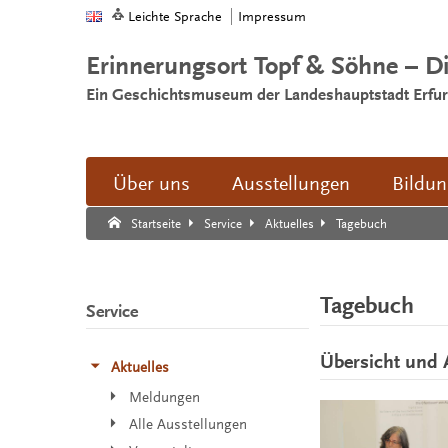
Leichte Sprache
Impressum
Erinnerungsort Topf & Söhne – D
Ein Geschichtsmuseum der Landeshauptstadt Erfur
Über uns
Ausstellungen
Bildu
Suche:
Suche Ende.
Tagebuch
Startseite
Service
Aktuelles
Tagebuch
Service
Übersicht und 
Aktuelles
Meldungen
Alle Ausstellungen