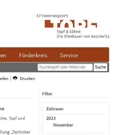
ven
Förderkreis
Service
teilen
Drucken
Filter
ne
Zeitraum
2023
ichte, Topf und
November
llung „Techniker