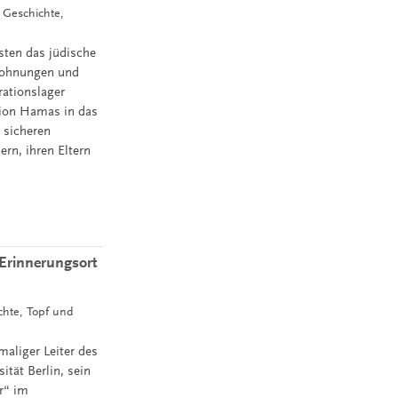
, Geschichte,
sten das jüdische
 Wohnungen und
rationslager
ation Hamas in das
 sicheren
rn, ihren Eltern
Erinnerungsort
ichte, Topf und
aliger Leiter des
tät Berlin, sein
r“ im