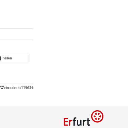
teilen
Webcode:
ts119654