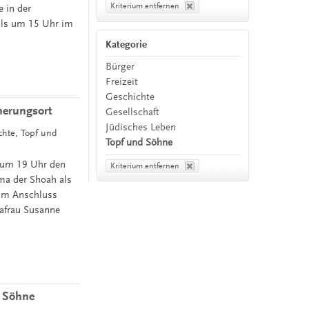
Kriterium entfernen
 in der
ils um 15 Uhr im
Kategorie
Bürger
Freizeit
Geschichte
nerungsort
Gesellschaft
Jüdisches Leben
ichte, Topf und
Topf und Söhne
 um 19 Uhr den
Kriterium entfernen
ma der Shoah als
 Im Anschluss
rafrau Susanne
 Söhne