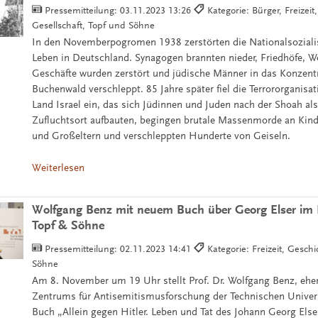
Pressemitteilung:
03.11.2023 13:26
Kategorie: Bürger, Freizeit
Gesellschaft, Topf und Söhne
In den Novemberpogromen 1938 zerstörten die Nationalsoziali
Leben in Deutschland. Synagogen brannten nieder, Friedhöfe,
Geschäfte wurden zerstört und jüdische Männer in das Konzent
Buchenwald verschleppt. 85 Jahre später fiel die Terrororganis
Land Israel ein, das sich Jüdinnen und Juden nach der Shoah als
Zufluchtsort aufbauten, begingen brutale Massenmorde an Kinde
und Großeltern und verschleppten Hunderte von Geiseln.
Weiterlesen
Wolfgang Benz mit neuem Buch über Georg Elser im 
Topf & Söhne
Pressemitteilung:
02.11.2023 14:41
Kategorie: Freizeit, Gesch
Söhne
Am 8. November um 19 Uhr stellt Prof. Dr. Wolfgang Benz, ehem
Zentrums für Antisemitismusforschung der Technischen Universi
Buch „Allein gegen Hitler. Leben und Tat des Johann Georg Else