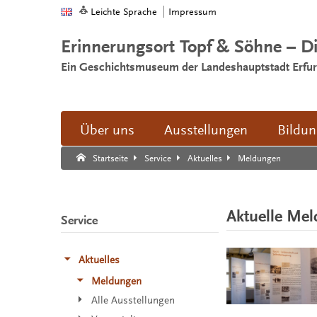
Leichte Sprache
Impressum
Erinnerungsort Topf & Söhne – D
Ein Geschichtsmuseum der Landeshauptstadt Erfur
Über uns
Ausstellungen
Bildu
Suche:
Suche Ende.
Meldungen
Startseite
Service
Aktuelles
Aktuelle Me
Service
Aktuelles
Meldungen
Alle Ausstellungen