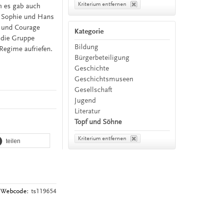
Kriterium entfernen
ch es gab auch
n Sophie und Hans
t und Courage
Kategorie
e die Gruppe
Bildung
Regime aufriefen.
Bürgerbeteiligung
Geschichte
Geschichtsmuseen
Gesellschaft
Jugend
Literatur
Topf und Söhne
Kriterium entfernen
teilen
Webcode:
ts119654