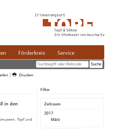
ven
Förderkreis
Service
teilen
Drucken
Filter
l in den
Zeitraum
2017
März
htsmuseen, Topf und