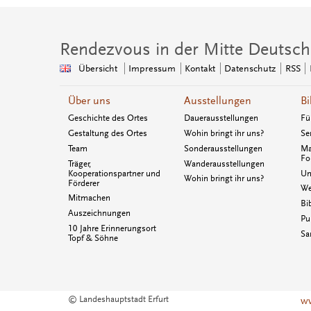
Rendezvous in der Mitte Deutsch
Übersicht
Impressum
Kontakt
Datenschutz
RSS
Über uns
Ausstellungen
Bi
Geschichte des Ortes
Dauerausstellungen
Fü
Gestaltung des Ortes
Wohin bringt ihr uns?
Se
Team
Sonderausstellungen
Ma
Fo
Träger,
Wanderausstellungen
Kooperationspartner und
Un
Wohin bringt ihr uns?
Förderer
We
Mitmachen
Bi
Auszeichnungen
Pu
10 Jahre Erinnerungsort
Sa
Topf & Söhne
© Landeshauptstadt Erfurt
ww