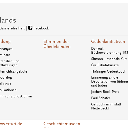
lands
Barrierefreiheit
Facebook
ldung
Stimmen der
Gedenkinitiativen
Überlebenden
hrungen
Denkort
Bücherverbrennung 19
minare
Simson – mehr als Kult
terialien und
rtbildungen
Éva Fahidi-Pusztai
terrichtsangebote
Thüringer Gedenkbuch
bdialog
Erinnerung an die
Deportation von Jüdinn
bliothek
und Juden
blikationen
Jochen-Bock-Preis
mmlung und Archive
Paul Schäfer
Gert Schramm statt
Nettelbeck?
w.erfurt.de
Geschichtsmuseen