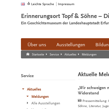
Leichte Sprache
Impressum
Erinnerungsort Topf & Söhne – D
Ein Geschichtsmuseum der Landeshauptstadt Erfur
Über uns
Ausstellungen
Bildu
Suche:
Suche Ende.
Meldungen
Startseite
Service
Aktuelles
Aktuelle Me
Service
„Wir schweigen n
Aktuelles
Widerstand
Meldungen
Pressemitteilung:
Alle Ausstellungen
Söhne, Literatur, Jug