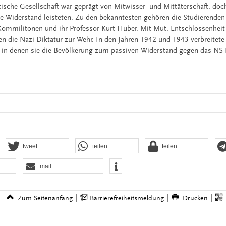
stische Gesellschaft war geprägt von Mitwisser- und Mittäterschaft, do
e Widerstand leisteten. Zu den bekanntesten gehören die Studierende
r Kommilitonen und ihr Professor Kurt Huber. Mit Mut, Entschlossenhei
gen die Nazi-Diktatur zur Wehr. In den Jahren 1942 und 1943 verbreitet
, in denen sie die Bevölkerung zum passiven Widerstand gegen das NS-
tweet
teilen
teilen
mail
Zum Seitenanfang
Barrierefreiheitsmeldung
Drucken