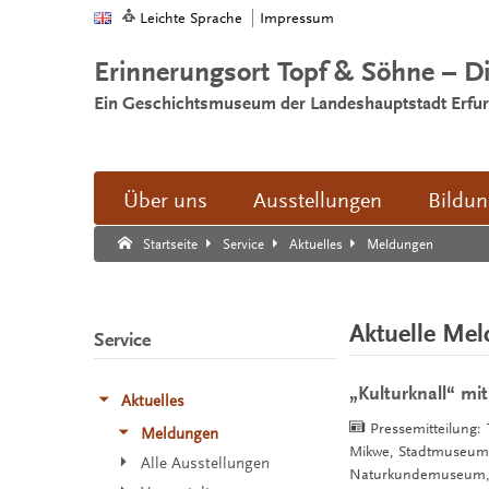
Leichte Sprache
Impressum
Erinnerungsort Topf & Söhne – D
Ein Geschichtsmuseum der Landeshauptstadt Erfur
Über uns
Ausstellungen
Bildu
Suche:
Suche Ende.
Meldungen
Startseite
Service
Aktuelles
Aktuelle Me
Service
„Kulturknall“ mit
Aktuelles
Pressemitteilung:
Meldungen
Mikwe, Stadtmuseum,
Alle Ausstellungen
Naturkundemuseum,