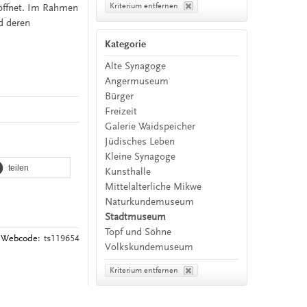
Kriterium entfernen
eöffnet. Im Rahmen
d deren
Kategorie
Alte Synagoge
Angermuseum
Bürger
Freizeit
Galerie Waidspeicher
Jüdisches Leben
Kleine Synagoge
teilen
Kunsthalle
Mittelalterliche Mikwe
Naturkundemuseum
Stadtmuseum
Topf und Söhne
Webcode:
ts119654
Volkskundemuseum
Kriterium entfernen