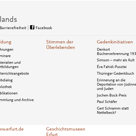
lands
Barrierefreiheit
Facebook
ldung
Stimmen der
Gedenkinitiativen
Überlebenden
hrungen
Denkort
Bücherverbrennung 19
minare
Simson – mehr als Kult
terialien und
rtbildungen
Éva Fahidi-Pusztai
terrichtsangebote
Thüringer Gedenkbuch
bdialog
Erinnerung an die
Deportation von Jüdinn
bliothek
und Juden
blikationen
Jochen-Bock-Preis
mmlung und Archive
Paul Schäfer
Gert Schramm statt
Nettelbeck?
w.erfurt.de
Geschichtsmuseen
Erfurt