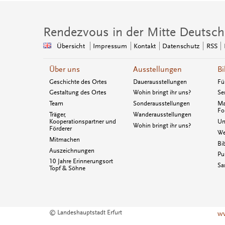
Rendezvous in der Mitte Deutsch
Übersicht
Impressum
Kontakt
Datenschutz
RSS
Über uns
Ausstellungen
Bi
Geschichte des Ortes
Dauerausstellungen
Fü
Gestaltung des Ortes
Wohin bringt ihr uns?
Se
Team
Sonderausstellungen
Ma
Fo
Träger,
Wanderausstellungen
Kooperationspartner und
Un
Wohin bringt ihr uns?
Förderer
We
Mitmachen
Bi
Auszeichnungen
Pu
10 Jahre Erinnerungsort
Sa
Topf & Söhne
© Landeshauptstadt Erfurt
ww