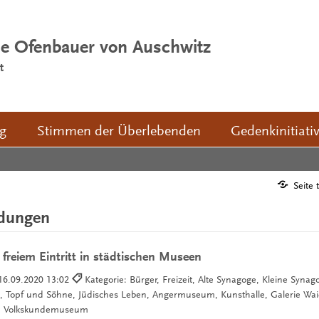
ie Ofenbauer von Auschwitz
t
ng
Stimmen der Überlebenden
Gedenkinitiati
Seite 
ldungen
 freiem Eintritt in städtischen Museen
16.09.2020 13:02
Kategorie: Bürger, Freizeit, Alte Synagoge, Kleine Synago
 Topf und Söhne, Jüdisches Leben, Angermuseum, Kunsthalle, Galerie Wai
 Volkskundemuseum