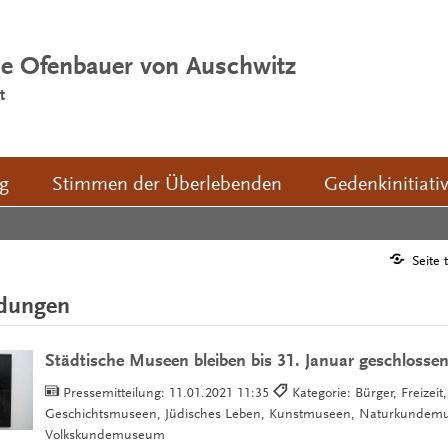
ie Ofenbauer von Auschwitz
t
ng
Stimmen der Überlebenden
Gedenkinitiati
Seite 
ldungen
Städtische Museen bleiben bis 31. Januar geschlosse
Pressemitteilung:
11.01.2021 11:35
Kategorie: Bürger, Freizeit,
Geschichtsmuseen, Jüdisches Leben, Kunstmuseen, Naturkundem
Volkskundemuseum