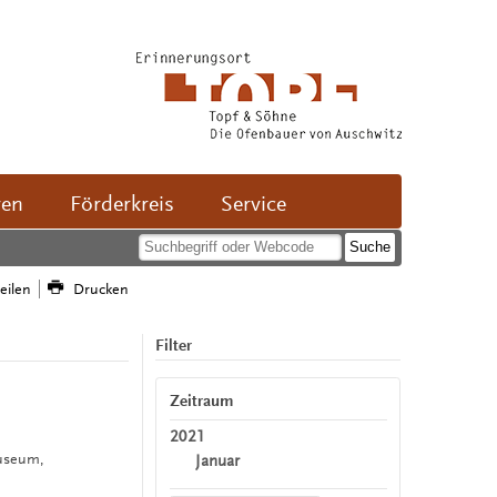
ven
Förderkreis
Service
teilen
Drucken
Filter
n
Zeitraum
2021
useum,
Januar