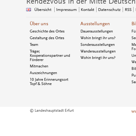
Rendezvous in der Mitte Deutsch
Übersicht
Impressum
Kontakt
Datenschutz
RSS
Über uns
Ausstellungen
Bi
Geschichte des Ortes
Dauerausstellungen
Fü
Gestaltung des Ortes
Wohin bringt ihr uns?
Se
Team
Sonderausstellungen
Ma
Fo
Träger,
Wanderausstellungen
Kooperationspartner und
Un
Wohin bringt ihr uns?
Förderer
We
Mitmachen
Bi
Auszeichnungen
Pu
10 Jahre Erinnerungsort
Sa
Topf & Söhne
© Landeshauptstadt Erfurt
ww