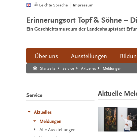
Leichte Sprache
Impressum
Erinnerungsort Topf & Söhne – D
Ein Geschichtsmuseum der Landeshauptstadt Erfur
Über uns
Ausstellungen
Bildu
Suche:
Suche Ende.
Meldungen
Startseite
Service
Aktuelles
Aktuelle Me
Service
Aktuelles
Meldungen
Alle Ausstellungen