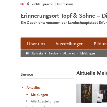
Leichte Sprache
Impressum
Erinnerungsort Topf & Söhne – D
Ein Geschichtsmuseum der Landeshauptstadt Erfur
Über uns
Ausstellungen
Bildu
Suche:
Suche Ende.
Meldungen
Startseite
Service
Aktuelles
Aktuelle Me
Service
Aktuelles
Meldungen
Alle Ausstellungen