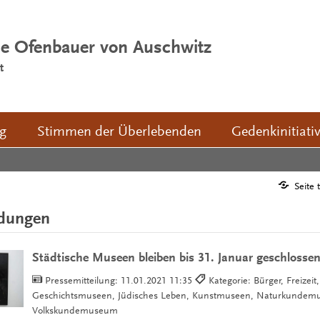
ie Ofenbauer von Auschwitz
t
ng
Stimmen der Überlebenden
Gedenkinitiati
Seite 
ldungen
Städtische Museen bleiben bis 31. Januar geschlosse
Pressemitteilung:
11.01.2021 11:35
Kategorie: Bürger, Freizeit,
Geschichtsmuseen, Jüdisches Leben, Kunstmuseen, Naturkundem
Volkskundemuseum