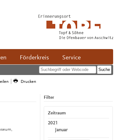
ven
Förderkreis
Service
teilen
Drucken
Filter
n
Zeitraum
2021
useum,
Januar