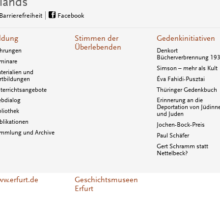
lands
Barrierefreiheit
Facebook
ldung
Stimmen der
Gedenkinitiativen
Überlebenden
hrungen
Denkort
Bücherverbrennung 19
minare
Simson – mehr als Kult
terialien und
rtbildungen
Éva Fahidi-Pusztai
terrichtsangebote
Thüringer Gedenkbuch
bdialog
Erinnerung an die
Deportation von Jüdinn
bliothek
und Juden
blikationen
Jochen-Bock-Preis
mmlung und Archive
Paul Schäfer
Gert Schramm statt
Nettelbeck?
w.erfurt.de
Geschichtsmuseen
Erfurt