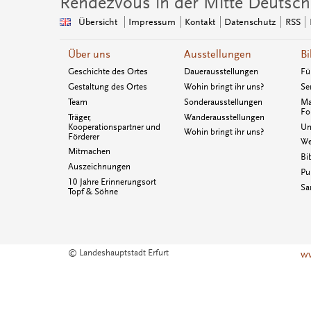
Rendezvous in der Mitte Deutsch
Übersicht
Impressum
Kontakt
Datenschutz
RSS
Über uns
Ausstellungen
Bi
Geschichte des Ortes
Dauerausstellungen
Fü
Gestaltung des Ortes
Wohin bringt ihr uns?
Se
Team
Sonderausstellungen
Ma
Fo
Träger,
Wanderausstellungen
Kooperationspartner und
Un
Wohin bringt ihr uns?
Förderer
We
Mitmachen
Bi
Auszeichnungen
Pu
10 Jahre Erinnerungsort
Sa
Topf & Söhne
© Landeshauptstadt Erfurt
ww