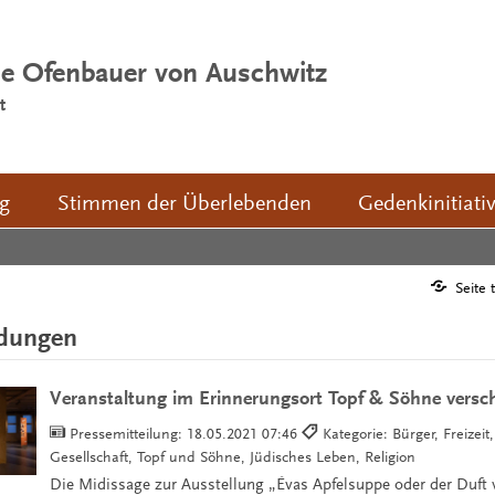
ie Ofenbauer von Auschwitz
t
ng
Stimmen der Überlebenden
Gedenkinitiati
Seite 
ldungen
Veranstaltung im Erinnerungsort Topf & Söhne versc
Pressemitteilung:
18.05.2021 07:46
Kategorie: Bürger, Freizeit
Gesellschaft, Topf und Söhne, Jüdisches Leben, Religion
Die Midissage zur Ausstellung „Évas Apfelsuppe oder der Duft