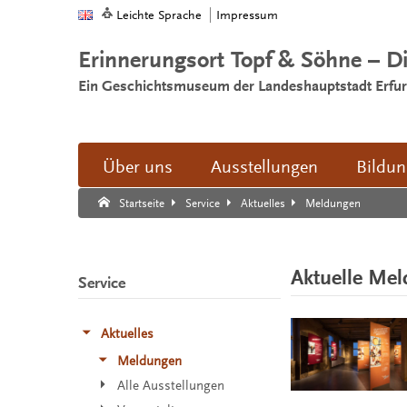
Leichte Sprache
Impressum
Erinnerungsort Topf & Söhne – D
Ein Geschichtsmuseum der Landeshauptstadt Erfur
Über uns
Ausstellungen
Bildu
Suche:
Suche Ende.
Meldungen
Startseite
Service
Aktuelles
Aktuelle Me
Service
Aktuelles
Meldungen
Alle Ausstellungen