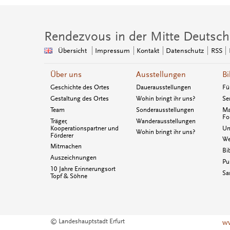
Rendezvous in der Mitte Deutsch
Übersicht
Impressum
Kontakt
Datenschutz
RSS
Über uns
Ausstellungen
Bi
Geschichte des Ortes
Dauerausstellungen
Fü
Gestaltung des Ortes
Wohin bringt ihr uns?
Se
Team
Sonderausstellungen
Ma
Fo
Träger,
Wanderausstellungen
Kooperationspartner und
Un
Wohin bringt ihr uns?
Förderer
We
Mitmachen
Bi
Auszeichnungen
Pu
10 Jahre Erinnerungsort
Sa
Topf & Söhne
© Landeshauptstadt Erfurt
ww