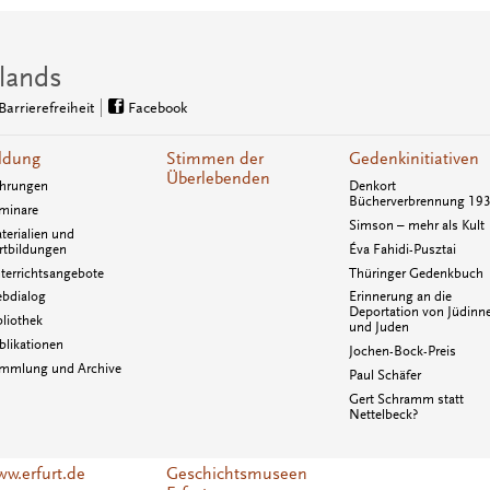
lands
Barrierefreiheit
Facebook
ldung
Stimmen der
Gedenkinitiativen
Überlebenden
hrungen
Denkort
Bücherverbrennung 19
minare
Simson – mehr als Kult
terialien und
rtbildungen
Éva Fahidi-Pusztai
terrichtsangebote
Thüringer Gedenkbuch
bdialog
Erinnerung an die
Deportation von Jüdinn
bliothek
und Juden
blikationen
Jochen-Bock-Preis
mmlung und Archive
Paul Schäfer
Gert Schramm statt
Nettelbeck?
w.erfurt.de
Geschichtsmuseen