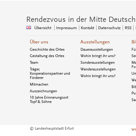
Rendezvous in der Mitte Deutsch
Übersicht
Impressum
Kontakt
Datenschutz
RSS
Über uns
Ausstellungen
Bi
Geschichte des Ortes
Dauerausstellungen
Fü
Gestaltung des Ortes
Wohin bringt ihr uns?
Se
Team
Sonderausstellungen
Ma
Fo
Träger,
Wanderausstellungen
Kooperationspartner und
Un
Wohin bringt ihr uns?
Förderer
We
Mitmachen
Bi
Auszeichnungen
Pu
10 Jahre Erinnerungsort
Sa
Topf & Söhne
© Landeshauptstadt Erfurt
ww