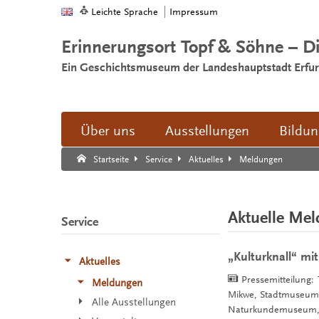
Leichte Sprache
Impressum
Erinnerungsort Topf & Söhne – D
Ein Geschichtsmuseum der Landeshauptstadt Erfur
Über uns
Ausstellungen
Bildu
Suche:
Suche Ende.
Meldungen
Startseite
Service
Aktuelles
Aktuelle Me
Service
„Kulturknall“ mit
Aktuelles
Pressemitteilung:
Meldungen
Mikwe, Stadtmuseum,
Alle Ausstellungen
Naturkundemuseum,