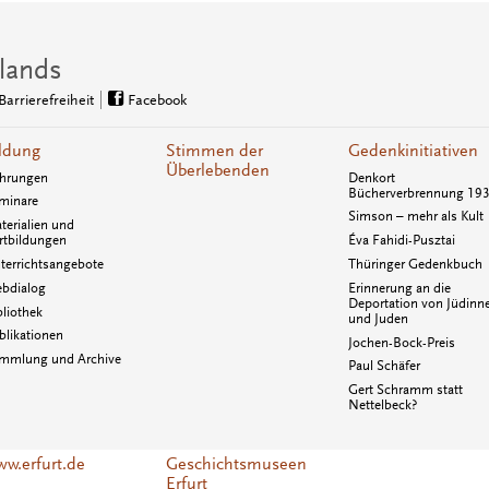
lands
Barrierefreiheit
Facebook
ldung
Stimmen der
Gedenkinitiativen
Überlebenden
hrungen
Denkort
Bücherverbrennung 19
minare
Simson – mehr als Kult
terialien und
rtbildungen
Éva Fahidi-Pusztai
terrichtsangebote
Thüringer Gedenkbuch
bdialog
Erinnerung an die
Deportation von Jüdinn
bliothek
und Juden
blikationen
Jochen-Bock-Preis
mmlung und Archive
Paul Schäfer
Gert Schramm statt
Nettelbeck?
w.erfurt.de
Geschichtsmuseen
Erfurt