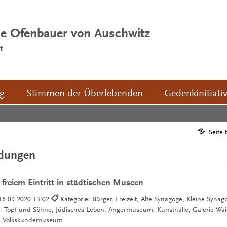
ie Ofenbauer von Auschwitz
t
ng
Stimmen der Überlebenden
Gedenkinitiati
Seite 
ldungen
 freiem Eintritt in städtischen Museen
16.09.2020 13:02
Kategorie: Bürger, Freizeit, Alte Synagoge, Kleine Synago
 Topf und Söhne, Jüdisches Leben, Angermuseum, Kunsthalle, Galerie Wai
 Volkskundemuseum