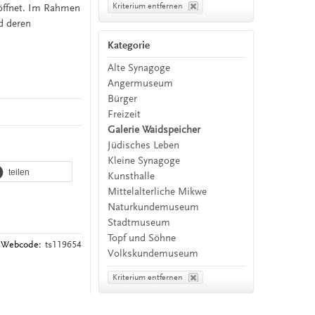
Kriterium entfernen
eöffnet. Im Rahmen
d deren
Kategorie
Alte Synagoge
Angermuseum
Bürger
Freizeit
Galerie Waidspeicher
Jüdisches Leben
Kleine Synagoge
teilen
Kunsthalle
Mittelalterliche Mikwe
Naturkundemuseum
Stadtmuseum
Topf und Söhne
Webcode:
ts119654
Volkskundemuseum
Kriterium entfernen