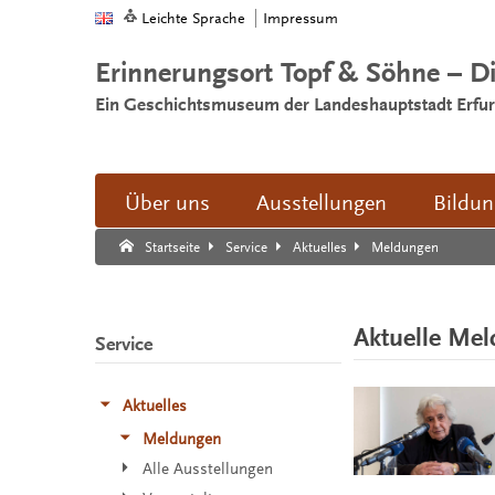
Leichte Sprache
Impressum
Erinnerungsort Topf & Söhne – D
Ein Geschichtsmuseum der Landeshauptstadt Erfur
Über uns
Ausstellungen
Bildu
Suche:
Suche Ende.
Meldungen
Startseite
Service
Aktuelles
Aktuelle Me
Service
Aktuelles
Meldungen
Alle Ausstellungen