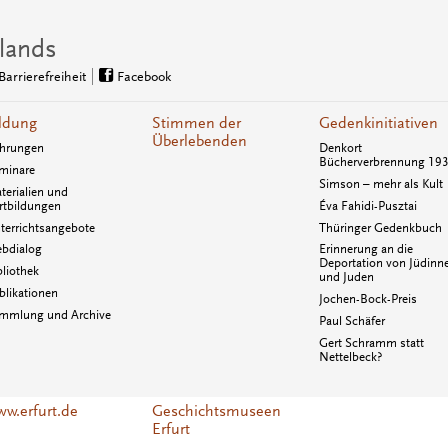
lands
Barrierefreiheit
Facebook
ldung
Stimmen der
Gedenkinitiativen
Überlebenden
hrungen
Denkort
Bücherverbrennung 19
minare
Simson – mehr als Kult
terialien und
rtbildungen
Éva Fahidi-Pusztai
terrichtsangebote
Thüringer Gedenkbuch
bdialog
Erinnerung an die
Deportation von Jüdinn
bliothek
und Juden
blikationen
Jochen-Bock-Preis
mmlung und Archive
Paul Schäfer
Gert Schramm statt
Nettelbeck?
w.erfurt.de
Geschichtsmuseen
Erfurt