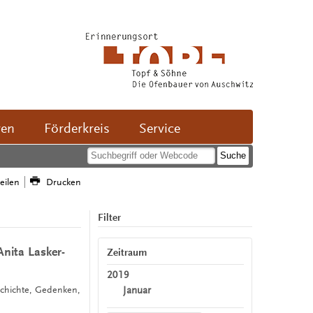
ven
Förderkreis
Service
teilen
Drucken
Filter
nita Lasker-
Zeitraum
2019
Januar
schichte, Gedenken,