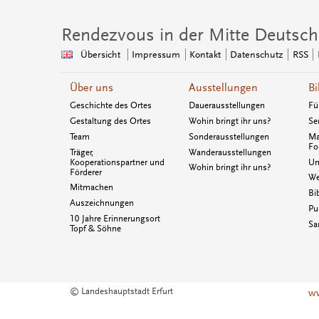
Rendezvous in der Mitte Deutsch
Übersicht
Impressum
Kontakt
Datenschutz
RSS
Über uns
Ausstellungen
Bi
Geschichte des Ortes
Dauerausstellungen
Fü
Gestaltung des Ortes
Wohin bringt ihr uns?
Se
Team
Sonderausstellungen
Ma
Fo
Träger,
Wanderausstellungen
Kooperationspartner und
Un
Wohin bringt ihr uns?
Förderer
We
Mitmachen
Bi
Auszeichnungen
Pu
10 Jahre Erinnerungsort
Sa
Topf & Söhne
© Landeshauptstadt Erfurt
ww