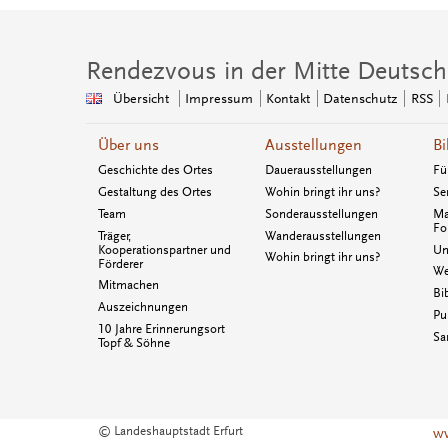
Rendezvous in der Mitte Deutsch
Übersicht
Impressum
Kontakt
Datenschutz
RSS
Über uns
Ausstellungen
Bi
Geschichte des Ortes
Dauerausstellungen
Fü
Gestaltung des Ortes
Wohin bringt ihr uns?
Se
Team
Sonderausstellungen
Ma
Fo
Träger,
Wanderausstellungen
Kooperationspartner und
Un
Wohin bringt ihr uns?
Förderer
We
Mitmachen
Bi
Auszeichnungen
Pu
10 Jahre Erinnerungsort
Sa
Topf & Söhne
© Landeshauptstadt Erfurt
ww