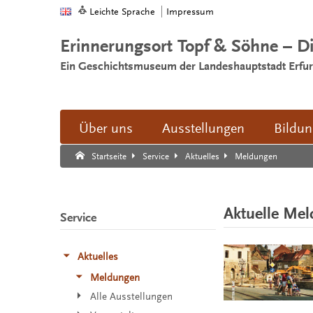
Leichte Sprache
Impressum
Erinnerungsort Topf & Söhne – D
Ein Geschichtsmuseum der Landeshauptstadt Erfur
Über uns
Ausstellungen
Bildu
Suche:
Suche Ende.
Meldungen
Startseite
Service
Aktuelles
Aktuelle Me
Service
Aktuelles
Meldungen
Alle Ausstellungen