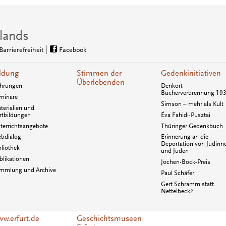
lands
Barrierefreiheit
Facebook
ldung
Stimmen der
Gedenkinitiativen
Überlebenden
hrungen
Denkort
Bücherverbrennung 19
minare
Simson – mehr als Kult
terialien und
rtbildungen
Éva Fahidi-Pusztai
terrichtsangebote
Thüringer Gedenkbuch
bdialog
Erinnerung an die
Deportation von Jüdinn
bliothek
und Juden
blikationen
Jochen-Bock-Preis
mmlung und Archive
Paul Schäfer
Gert Schramm statt
Nettelbeck?
w.erfurt.de
Geschichtsmuseen