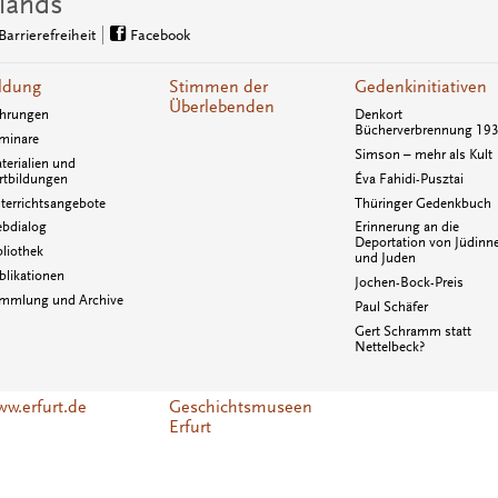
lands
Barrierefreiheit
Facebook
ldung
Stimmen der
Gedenkinitiativen
Überlebenden
hrungen
Denkort
Bücherverbrennung 19
minare
Simson – mehr als Kult
terialien und
rtbildungen
Éva Fahidi-Pusztai
terrichtsangebote
Thüringer Gedenkbuch
bdialog
Erinnerung an die
Deportation von Jüdinn
bliothek
und Juden
blikationen
Jochen-Bock-Preis
mmlung und Archive
Paul Schäfer
Gert Schramm statt
Nettelbeck?
w.erfurt.de
Geschichtsmuseen
Erfurt