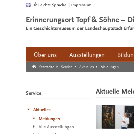
Leichte Sprache
Impressum
Erinnerungsort Topf & Söhne – D
Ein Geschichtsmuseum der Landeshauptstadt Erfur
Über uns
Ausstellungen
Bildu
Suche:
Suche Ende.
Meldungen
Startseite
Service
Aktuelles
Aktuelle Me
Service
Aktuelles
Meldungen
Alle Ausstellungen