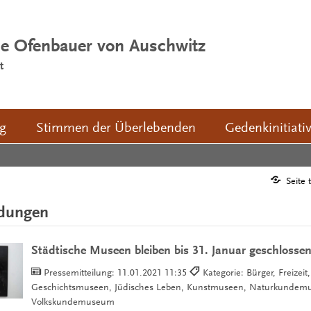
ie Ofenbauer von Auschwitz
t
ng
Stimmen der Überlebenden
Gedenkinitiati
Seite 
ldungen
Städtische Museen bleiben bis 31. Januar geschlosse
Pressemitteilung:
11.01.2021 11:35
Kategorie: Bürger, Freizeit,
Geschichtsmuseen, Jüdisches Leben, Kunstmuseen, Naturkundem
Volkskundemuseum