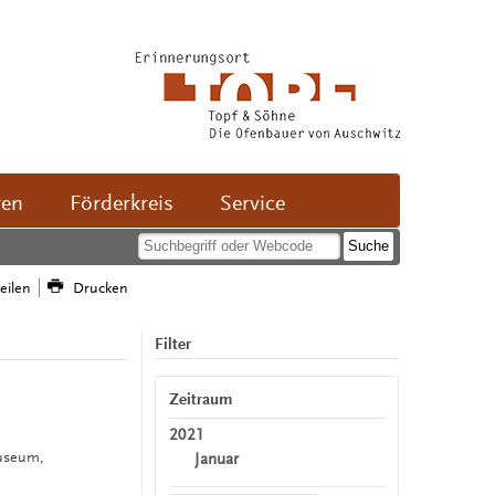
ven
Förderkreis
Service
teilen
Drucken
Filter
n
Zeitraum
2021
useum,
Januar