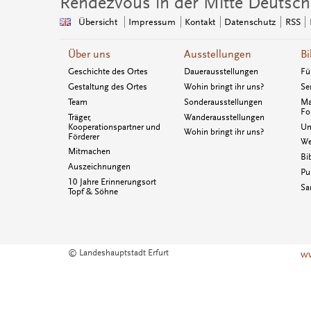
Rendezvous in der Mitte Deutsch
Übersicht
Impressum
Kontakt
Datenschutz
RSS
Über uns
Ausstellungen
Bi
Geschichte des Ortes
Dauerausstellungen
Fü
Gestaltung des Ortes
Wohin bringt ihr uns?
Se
Team
Sonderausstellungen
Ma
Fo
Träger,
Wanderausstellungen
Kooperationspartner und
Un
Wohin bringt ihr uns?
Förderer
We
Mitmachen
Bi
Auszeichnungen
Pu
10 Jahre Erinnerungsort
Sa
Topf & Söhne
© Landeshauptstadt Erfurt
ww