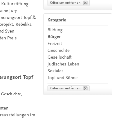
Kriterium entfernen
 Kulturstiftung
che Jury-
nnerungsort Topf &
Kategorie
projekt. Rebekka
Bildung
nd Sven
Bürger
den Preis
Freizeit
Geschichte
Gesellschaft
Jüdisches Leben
Soziales
erungsort Topf
Topf und Söhne
Kriterium entfernen
, Geschichte,
nnten
erausstellungen im