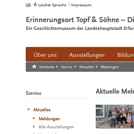
Leichte Sprache
Impressum
Erinnerungsort Topf & Söhne – D
Ein Geschichtsmuseum der Landeshauptstadt Erfur
Über uns
Ausstellungen
Bildu
Suche:
Suche Ende.
Meldungen
Startseite
Service
Aktuelles
Aktuelle Me
Service
Aktuelles
Meldungen
Alle Ausstellungen