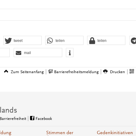
tweet
teilen
teilen
mail
Zum Seitenanfang
Barrierefreiheitsmeldung
Drucken
lands
Barrierefreiheit
Facebook
ldung
Stimmen der
Gedenkinitiativen