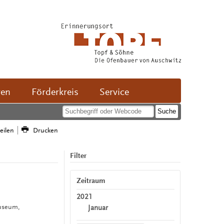
ven
Förderkreis
Service
teilen
Drucken
Filter
n
Zeitraum
2021
useum,
Januar