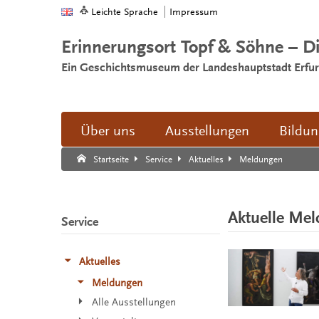
Leichte Sprache
Impressum
Erinnerungsort Topf & Söhne – D
Ein Geschichtsmuseum der Landeshauptstadt Erfur
Über uns
Ausstellungen
Bildu
Suche:
Suche Ende.
Meldungen
Startseite
Service
Aktuelles
Aktuelle Me
Service
Aktuelles
Meldungen
Alle Ausstellungen