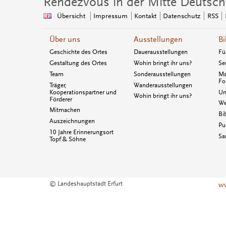
Rendezvous in der Mitte Deutsch
Übersicht
Impressum
Kontakt
Datenschutz
RSS
Über uns
Ausstellungen
Bi
Geschichte des Ortes
Dauerausstellungen
Fü
Gestaltung des Ortes
Wohin bringt ihr uns?
Se
Team
Sonderausstellungen
Ma
Fo
Träger,
Wanderausstellungen
Kooperationspartner und
Un
Wohin bringt ihr uns?
Förderer
We
Mitmachen
Bi
Auszeichnungen
Pu
10 Jahre Erinnerungsort
Sa
Topf & Söhne
© Landeshauptstadt Erfurt
ww