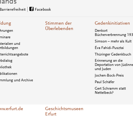
lands
Barrierefreiheit
Facebook
ldung
Stimmen der
Gedenkinitiativen
Überlebenden
hrungen
Denkort
Bücherverbrennung 19
minare
Simson – mehr als Kult
terialien und
rtbildungen
Éva Fahidi-Pusztai
terrichtsangebote
Thüringer Gedenkbuch
bdialog
Erinnerung an die
Deportation von Jüdinn
bliothek
und Juden
blikationen
Jochen-Bock-Preis
mmlung und Archive
Paul Schäfer
Gert Schramm statt
Nettelbeck?
w.erfurt.de
Geschichtsmuseen
Erfurt