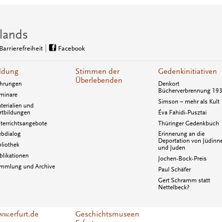
lands
Barrierefreiheit
Facebook
ldung
Stimmen der
Gedenkinitiativen
Überlebenden
hrungen
Denkort
Bücherverbrennung 19
minare
Simson – mehr als Kult
terialien und
rtbildungen
Éva Fahidi-Pusztai
terrichtsangebote
Thüringer Gedenkbuch
bdialog
Erinnerung an die
Deportation von Jüdinn
bliothek
und Juden
blikationen
Jochen-Bock-Preis
mmlung und Archive
Paul Schäfer
Gert Schramm statt
Nettelbeck?
w.erfurt.de
Geschichtsmuseen