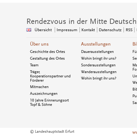
Rendezvous in der Mitte Deutsch
Übersicht
Impressum
Kontakt
Datenschutz
RSS
Über uns
Ausstellungen
Bi
Geschichte des Ortes
Dauerausstellungen
Fü
Gestaltung des Ortes
Wohin bringt ihr uns?
Se
Team
Sonderausstellungen
Ma
Fo
Träger,
Wanderausstellungen
Kooperationspartner und
Un
Wohin bringt ihr uns?
Förderer
We
Mitmachen
Bi
Auszeichnungen
Pu
10 Jahre Erinnerungsort
Sa
Topf & Söhne
© Landeshauptstadt Erfurt
ww