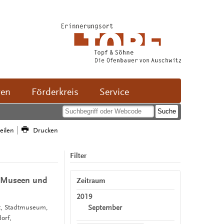
ven
Förderkreis
Service
teilen
Drucken
Filter
en Museen und
Zeitraum
2019
September
it, Stadtmuseum,
orf,