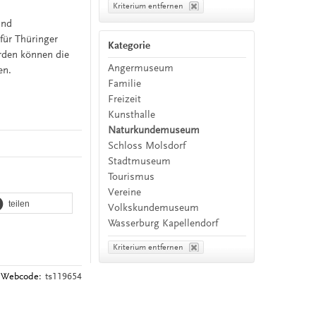
Kriterium entfernen
und
ür Thüringer
Kategorie
erden können die
Angermuseum
en.
Familie
Freizeit
Kunsthalle
Naturkundemuseum
Schloss Molsdorf
Stadtmuseum
Tourismus
Vereine
teilen
Volkskundemuseum
Wasserburg Kapellendorf
Kriterium entfernen
Webcode:
ts119654