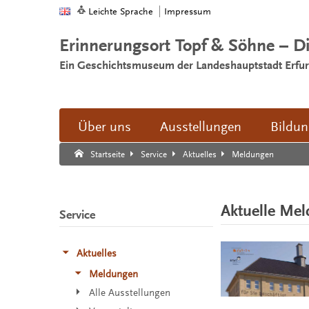
Leichte Sprache
Impressum
Erinnerungsort Topf & Söhne – D
Ein Geschichtsmuseum der Landeshauptstadt Erfur
Über uns
Ausstellungen
Bildu
Suche:
Suche Ende.
Meldungen
Startseite
Service
Aktuelles
Aktuelle Me
Service
Aktuelles
Meldungen
Alle Ausstellungen