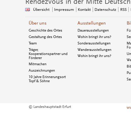
Rendezvous in der Mitte Deutsch
Übersicht
Impressum
Kontakt
Datenschutz
RSS
Über uns
Ausstellungen
Bi
Geschichte des Ortes
Dauerausstellungen
Fü
Gestaltung des Ortes
Wohin bringt ihr uns?
Se
Team
Sonderausstellungen
Ma
Fo
Träger,
Wanderausstellungen
Kooperationspartner und
Un
Wohin bringt ihr uns?
Förderer
We
Mitmachen
Bi
Auszeichnungen
Pu
10 Jahre Erinnerungsort
Sa
Topf & Söhne
© Landeshauptstadt Erfurt
ww