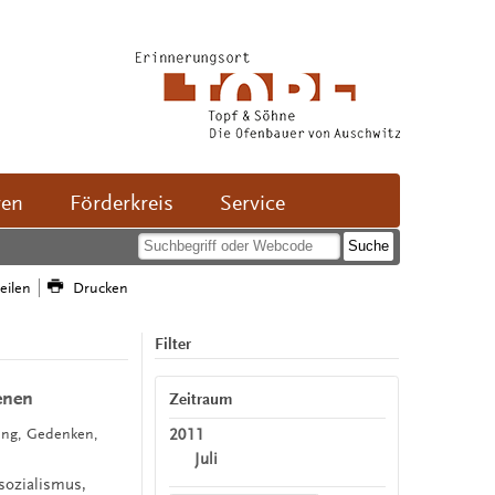
ven
Förderkreis
Service
teilen
Drucken
Filter
enen
Zeitraum
2011
lung, Gedenken,
Juli
sozialismus,