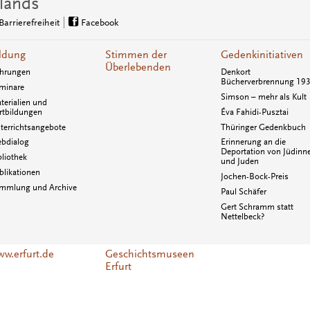
lands
Barrierefreiheit
Facebook
ldung
Stimmen der
Gedenkinitiativen
Überlebenden
hrungen
Denkort
Bücherverbrennung 19
minare
Simson – mehr als Kult
terialien und
rtbildungen
Éva Fahidi-Pusztai
terrichtsangebote
Thüringer Gedenkbuch
bdialog
Erinnerung an die
Deportation von Jüdinn
bliothek
und Juden
blikationen
Jochen-Bock-Preis
mmlung und Archive
Paul Schäfer
Gert Schramm statt
Nettelbeck?
w.erfurt.de
Geschichtsmuseen
Erfurt