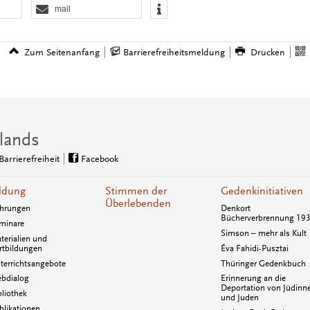
mail
Zum Seitenanfang
Barrierefreiheitsmeldung
Drucken
lands
Barrierefreiheit
Facebook
ldung
Stimmen der
Gedenkinitiativen
Überlebenden
hrungen
Denkort
Bücherverbrennung 19
minare
Simson – mehr als Kult
terialien und
rtbildungen
Éva Fahidi-Pusztai
terrichtsangebote
Thüringer Gedenkbuch
bdialog
Erinnerung an die
Deportation von Jüdinn
bliothek
und Juden
blikationen