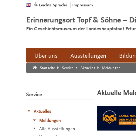
Leichte Sprache
Impressum
Erinnerungsort Topf & Söhne – D
Ein Geschichtsmuseum der Landeshauptstadt Erfur
Über uns
Ausstellungen
Bildu
Suche:
Suche Ende.
Meldungen
Startseite
Service
Aktuelles
Aktuelle Me
Service
Aktuelles
Meldungen
Alle Ausstellungen