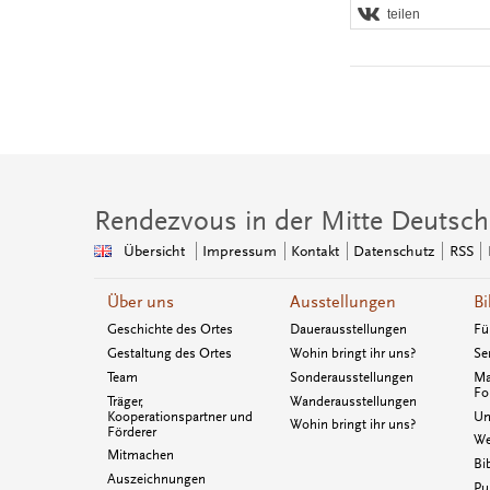
teilen
Rendezvous in der Mitte Deutsch
Übersicht
Impressum
Kontakt
Datenschutz
RSS
Über uns
Ausstellungen
Bi
Geschichte des Ortes
Dauerausstellungen
Fü
Gestaltung des Ortes
Wohin bringt ihr uns?
Se
Team
Sonderausstellungen
Ma
Fo
Träger,
Wanderausstellungen
Kooperationspartner und
Un
Wohin bringt ihr uns?
Förderer
We
Mitmachen
Bi
Auszeichnungen
Pu