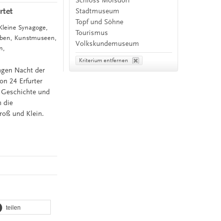
Schloss Molsdorf
rtet
Stadtmuseum
Topf und Söhne
 Kleine Synagoge,
Tourismus
Leben, Kunstmuseen,
Volkskundemuseum
n,
Kriterium entfernen
ngen Nacht der
on 24 Erfurter
, Geschichte und
 die
roß und Klein.
teilen