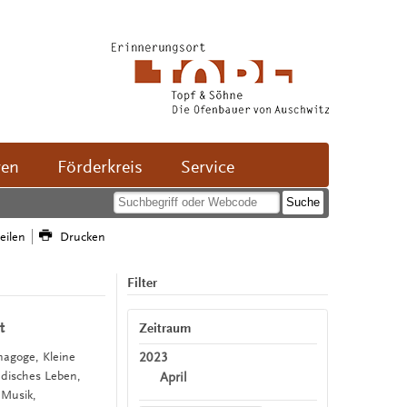
ven
Förderkreis
Service
teilen
Drucken
Filter
t
Zeitraum
2023
ynagoge, Kleine
üdisches Leben,
April
 Musik,