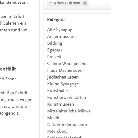
kskundemuseum,
Kriterium entfernen
en in Erfurt.
Kategorie
 Galerien ein
Alte Synagoge
rammen rund um
Angermuseum
Bildung
Egapark
Freizeit
Galerie Waidspeicher
ntfällt
Haus Dacheröden
Jüdisches Leben
und Söhne,
Kleine Synagoge
Kunsthalle
mit Éva Fahidi-
Künstlerwerkstätten
ltung muss wegen
Kunstmuseen
h ist, wird die
Mittelalterliche Mikwe
achgeholt.
Musik
Naturkundemuseum
Petersberg