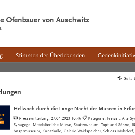
ie Ofenbauer von Auschwitz
t
ng
Stimmen der Überlebenden
Gedenkinitiati
Seite 
ldungen
Hellwach durch die Lange Nacht der Museen in Erfur
Pressemitteilung:
27.04.2023 10:46
Kategorie: Freizeit, Alte S
Synagoge, Mittelalterliche Mikwe, Stadtmuseum, Topf und Söhne, J
Angermuseum, Kunsthalle, Galerie Waidspeicher, Schloss Molsdorf,