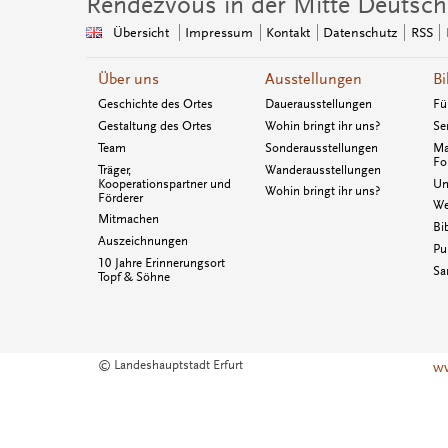
Rendezvous in der Mitte Deutsch
Übersicht
Impressum
Kontakt
Datenschutz
RSS
Über uns
Ausstellungen
Bi
Geschichte des Ortes
Dauerausstellungen
Fü
Gestaltung des Ortes
Wohin bringt ihr uns?
Se
Team
Sonderausstellungen
Ma
Fo
Träger,
Wanderausstellungen
Kooperationspartner und
Un
Wohin bringt ihr uns?
Förderer
We
Mitmachen
Bi
Auszeichnungen
Pu
10 Jahre Erinnerungsort
Sa
Topf & Söhne
© Landeshauptstadt Erfurt
ww