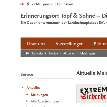
Leichte Sprache
Impressum
Erinnerungsort Topf & Söhne – D
Ein Geschichtsmuseum der Landeshauptstadt Erfur
Über uns
Ausstellungen
Bildu
Suche:
Suche Ende.
Meldungen
Startseite
Service
Aktuelles
Aktuelle Me
Service
Aktuelles
Meldungen
Alle Ausstellungen