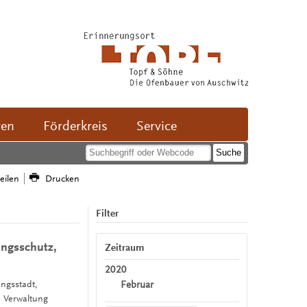
ven
Förderkreis
Service
teilen
Drucken
Filter
sungsschutz,
Zeitraum
2020
Februar
ungsstadt,
k, Verwaltung