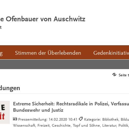
ie Ofenbauer von Auschwitz
t
ng
Stimmen der Überlebenden
Gedenkinitiati
Seite 
ldungen
Extreme Sicherheit: Rechtsradikale in Polizei, Verfas
Bundeswehr und Justiz
Pressemitteilung:
14.02.2020 10:41
Kategorie: Bibliothek, Bild
Wissenschaft, Freizeit, Geschichte, Topf und Söhne, Literatur, Politi