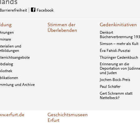
lands
Barrierefreiheit
Facebook
ldung
Stimmen der
Gedenkinitiativen
Überlebenden
hrungen
Denkort
Bücherverbrennung 19
minare
Simson – mehr als Kult
terialien und
rtbildungen
Éva Fahidi-Pusztai
terrichtsangebote
Thüringer Gedenkbuch
bdialog
Erinnerung an die
Deportation von Jüdinn
bliothek
und Juden
blikationen
Jochen-Bock-Preis
mmlung und Archive
Paul Schäfer
Gert Schramm statt
Nettelbeck?
w.erfurt.de
Geschichtsmuseen
Erfurt