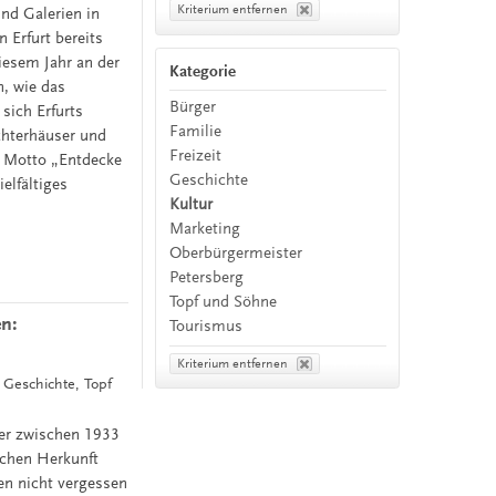
Kriterium entfernen
nd Galerien in
 Erfurt bereits
iesem Jahr an der
Kategorie
, wie das
Bürger
sich Erfurts
Familie
chterhäuser und
Freizeit
 Motto „Entdecke
Geschichte
elfältiges
Kultur
Marketing
Oberbürgermeister
Petersberg
Topf und Söhne
en:
Tourismus
Kriterium entfernen
, Geschichte, Topf
der zwischen 1933
schen Herkunft
en nicht vergessen