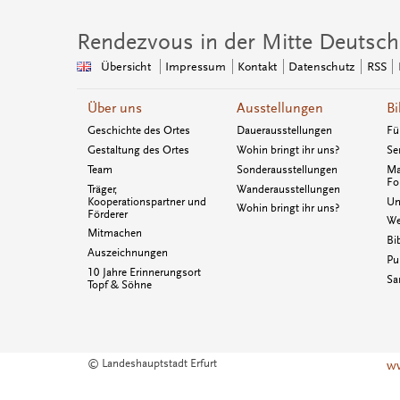
Rendezvous in der Mitte Deutsch
Übersicht
Impressum
Kontakt
Datenschutz
RSS
Über uns
Ausstellungen
Bi
Geschichte des Ortes
Dauerausstellungen
Fü
Gestaltung des Ortes
Wohin bringt ihr uns?
Se
Team
Sonderausstellungen
Ma
Fo
Träger,
Wanderausstellungen
Kooperationspartner und
Un
Wohin bringt ihr uns?
Förderer
We
Mitmachen
Bi
Auszeichnungen
Pu
10 Jahre Erinnerungsort
Sa
Topf & Söhne
© Landeshauptstadt Erfurt
ww