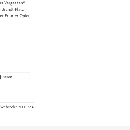
das Vergessen“
-Brandt-Platz
r Erfurter Opfer
teilen
Webcode:
ts119654