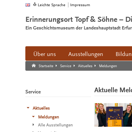
Leichte Sprache
Impressum
Erinnerungsort Topf & Söhne – D
Ein Geschichtsmuseum der Landeshauptstadt Erfur
Über uns
Ausstellungen
Bildu
Suche:
Suche Ende.
Meldungen
Startseite
Service
Aktuelles
Aktuelle Me
Service
Aktuelles
Meldungen
Alle Ausstellungen