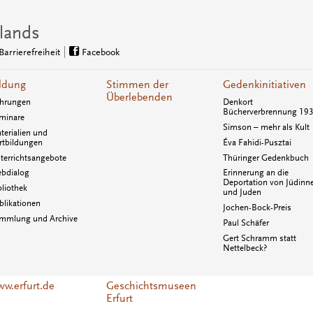
lands
Barrierefreiheit
Facebook
ldung
Stimmen der
Gedenkinitiativen
Überlebenden
hrungen
Denkort
Bücherverbrennung 19
minare
Simson – mehr als Kult
terialien und
rtbildungen
Éva Fahidi-Pusztai
terrichtsangebote
Thüringer Gedenkbuch
bdialog
Erinnerung an die
Deportation von Jüdinn
bliothek
und Juden
blikationen
Jochen-Bock-Preis
mmlung und Archive
Paul Schäfer
Gert Schramm statt
Nettelbeck?
w.erfurt.de
Geschichtsmuseen
Erfurt