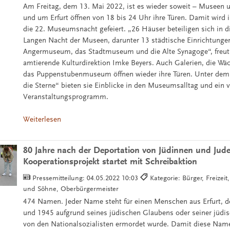
Am Freitag, dem 13. Mai 2022, ist es wieder soweit – Museen u
und um Erfurt öffnen von 18 bis 24 Uhr ihre Türen. Damit wird in
die 22. Museumsnacht gefeiert. „26 Häuser beteiligen sich in d
Langen Nacht der Museen, darunter 13 städtische Einrichtungen
Angermuseum, das Stadtmuseum und die Alte Synagoge“, freut 
amtierende Kulturdirektion Imke Beyers. Auch Galerien, die Wä
das Puppenstubenmuseum öffnen wieder ihre Türen. Unter dem
die Sterne“ bieten sie Einblicke in den Museumsalltag und ein vi
Veranstaltungsprogramm.
Weiterlesen
80 Jahre nach der Deportation von Jüdinnen und Jud
Kooperationsprojekt startet mit Schreibaktion
Pressemitteilung:
04.05.2022 10:03
Kategorie: Bürger, Freizeit
und Söhne, Oberbürgermeister
474 Namen. Jeder Name steht für einen Menschen aus Erfurt, 
und 1945 aufgrund seines jüdischen Glaubens oder seiner jüdi
von den Nationalsozialisten ermordet wurde. Damit diese Nam