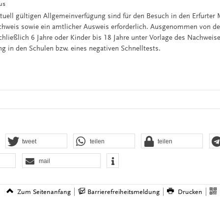
us
tuell gültigen Allgemeinverfügung sind für den Besuch in den Erfurter
hweis sowie ein amtlicher Ausweis erforderlich. Ausgenommen von d
chließlich 6 Jahre oder Kinder bis 18 Jahre unter Vorlage des Nachweis
g in den Schulen bzw. eines negativen Schnelltests.
tweet
teilen
teilen
mail
Zum Seitenanfang
Barrierefreiheitsmeldung
Drucken