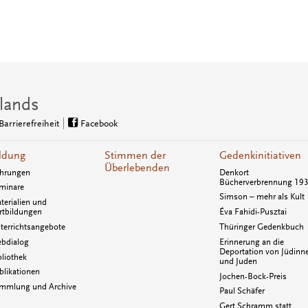
lands
Barrierefreiheit
Facebook
ldung
Stimmen der
Gedenkinitiativen
Überlebenden
hrungen
Denkort
Bücherverbrennung 19
minare
Simson – mehr als Kult
terialien und
rtbildungen
Éva Fahidi-Pusztai
terrichtsangebote
Thüringer Gedenkbuch
bdialog
Erinnerung an die
Deportation von Jüdinn
bliothek
und Juden
blikationen
Jochen-Bock-Preis
mmlung und Archive
Paul Schäfer
Gert Schramm statt