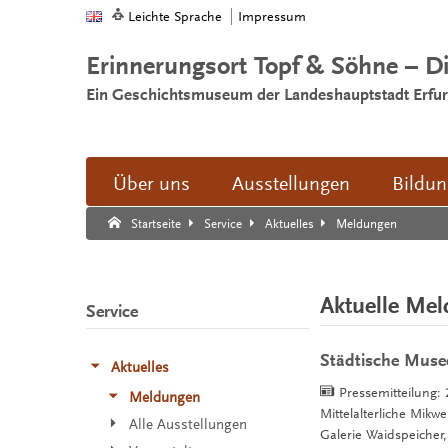
Leichte Sprache
Impressum
Erinnerungsort Topf & Söhne – D
Ein Geschichtsmuseum der Landeshauptstadt Erfur
Über uns
Ausstellungen
Bildu
Suche:
Suche Ende.
Meldungen
Startseite
Service
Aktuelles
Aktuelle Me
Service
Städtische Musee
Aktuelles
Pressemitteilung:
Meldungen
Mittelalterliche Mik
Alle Ausstellungen
Galerie Waidspeiche