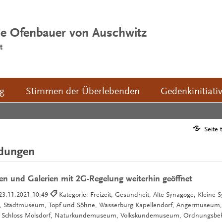
ie Ofenbauer von Auschwitz
t
ng
Stimmen der Überlebenden
Gedenkinitiati
Seite 
ldungen
n und Galerien mit 2G-Regelung weiterhin geöffnet
23.11.2021 10:49
Kategorie: Freizeit, Gesundheit, Alte Synagoge, Kleine 
we, Stadtmuseum, Topf und Söhne, Wasserburg Kapellendorf, Angermuseum,
r, Schloss Molsdorf, Naturkundemuseum, Volkskundemuseum, Ordnungsbeh