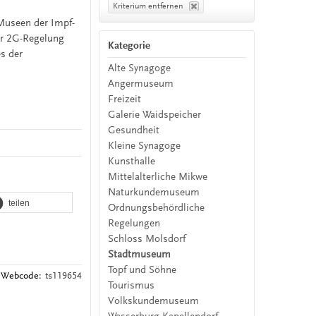
Kriterium entfernen
 Museen der Impf-
er 2G-Regelung
Kategorie
es der
Alte Synagoge
Angermuseum
Freizeit
Galerie Waidspeicher
Gesundheit
Kleine Synagoge
Kunsthalle
Mittelalterliche Mikwe
Naturkundemuseum
teilen
Ordnungsbehördliche
Regelungen
Schloss Molsdorf
Stadtmuseum
Topf und Söhne
Webcode:
ts119654
Tourismus
Volkskundemuseum