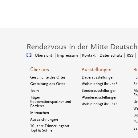
Rendezvous in der Mitte Deutsch
Übersicht
Impressum
Kontakt
Datenschutz
RSS
Über uns
Ausstellungen
Bi
Geschichte des Ortes
Dauerausstellungen
Fü
Gestaltung des Ortes
Wohin bringt ihr uns?
Se
Team
Sonderausstellungen
Ma
Fo
Träger,
Wanderausstellungen
Kooperationspartner und
Un
Wohin bringt ihr uns?
Förderer
We
Mitmachen
Bi
Auszeichnungen
Pu
10 Jahre Erinnerungsort
Sa
Topf & Söhne