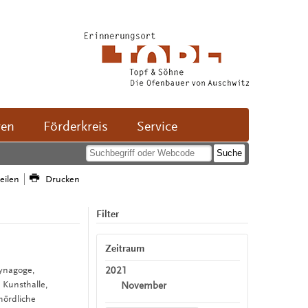
ven
Förderkreis
Service
teilen
Drucken
Filter
Zeitraum
2021
Synagoge,
 Kunsthalle,
November
ördliche