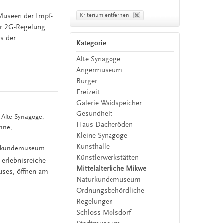
 Museen der Impf-
Kriterium entfernen
er 2G-Regelung
es der
Kategorie
Alte Synagoge
Angermuseum
Bürger
Freizeit
Galerie Waidspeicher
Gesundheit
, Alte Synagoge,
Haus Dacheröden
öhne,
Kleine Synagoge
Kunsthalle
lkskundemuseum
Künstlerwerkstätten
 erlebnisreiche
Mittelalterliche Mikwe
uses, öffnen am
Naturkundemuseum
Ordnungsbehördliche
Regelungen
Schloss Molsdorf