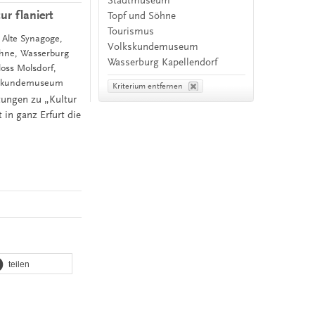
Stadtmuseum
ur flaniert
Topf und Söhne
Tourismus
, Alte Synagoge,
Volkskundemuseum
öhne, Wasserburg
Wasserburg Kapellendorf
oss Molsdorf,
lkskundemuseum
Kriterium entfernen
tungen zu „Kultur
 in ganz Erfurt die
teilen