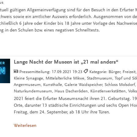
us
tuell gültigen Allgemeinverfügung sind für den Besuch in den Erfurter
hweis sowie ein amtlicher Ausweis erforderlich. Ausgenommen von d
chließlich 6 Jahre oder Kinder bis 18 Jahre unter Vorlage des Nachweis
g in den Schulen bzw. eines negativen Schnelltests.
Lange Nacht der Museen ist „21 mal anders“
Pressemitteilung:
17.09.2021 19:23
Kategorie: Bürger, Freizeit
Kleine Synagoge, Mittelalterliche Mikwe, Stadtmuseum, Topf und S
Angermuseum, Kunsthalle, Galerie Waidspeicher, Schloss Molsdorf,
Naturkundemuseum, Haus Dacheröden, Künstlerwerkstätten, Vo
2021 feiert die Erfurter Museumsnacht ihren 21. Geburtstag. 19
Orte, darunter 13 städtische Einrichtungen und sechs Open Ho
Freitag, dem 24. September, ab 18 Uhr ihre Türen.
Weiterlesen