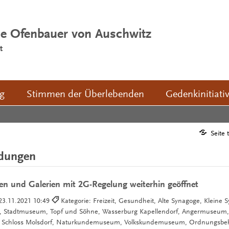
ie Ofenbauer von Auschwitz
t
ng
Stimmen der Überlebenden
Gedenkinitiati
Seite 
ldungen
n und Galerien mit 2G-Regelung weiterhin geöffnet
23.11.2021 10:49
Kategorie: Freizeit, Gesundheit, Alte Synagoge, Kleine 
we, Stadtmuseum, Topf und Söhne, Wasserburg Kapellendorf, Angermuseum,
r, Schloss Molsdorf, Naturkundemuseum, Volkskundemuseum, Ordnungsbeh