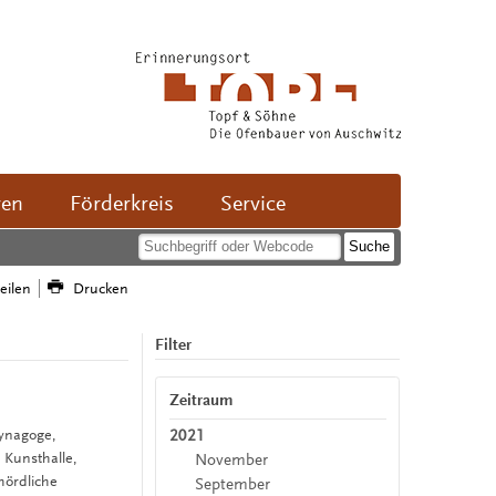
ven
Förderkreis
Service
teilen
Drucken
Filter
Zeitraum
2021
Synagoge,
 Kunsthalle,
November
ördliche
September