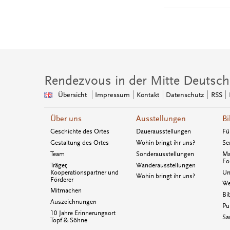
Rendezvous in der Mitte Deutsch
Übersicht
Impressum
Kontakt
Datenschutz
RSS
Über uns
Ausstellungen
Bi
Geschichte des Ortes
Dauerausstellungen
Fü
Gestaltung des Ortes
Wohin bringt ihr uns?
Se
Team
Sonderausstellungen
Ma
Fo
Träger,
Wanderausstellungen
Kooperationspartner und
Un
Wohin bringt ihr uns?
Förderer
We
Mitmachen
Bi
Auszeichnungen
Pu
10 Jahre Erinnerungsort
Sa
Topf & Söhne