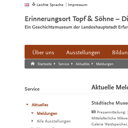
Leichte Sprache
Impressum
Erinnerungsort Topf & Söhne – D
Ein Geschichtsmuseum der Landeshauptstadt Erfur
Über uns
Ausstellungen
Bildu
Suche:
Suche Ende.
Meldungen
Startseite
Service
Aktuelles
Aktuelle Me
Service
Städtische Musee
Aktuelles
Pressemitteilung:
Meldungen
Mittelalterliche Mik
Alle Ausstellungen
Galerie Waidspeiche