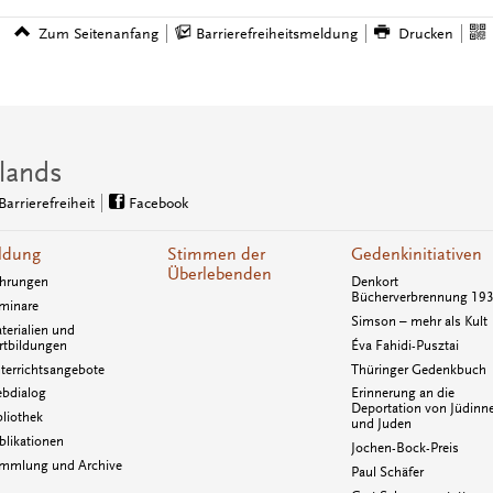
Zum Seitenanfang
Barrierefreiheitsmeldung
Drucken
lands
Barrierefreiheit
Facebook
ldung
Stimmen der
Gedenkinitiativen
Überlebenden
hrungen
Denkort
Bücherverbrennung 19
minare
Simson – mehr als Kult
terialien und
rtbildungen
Éva Fahidi-Pusztai
terrichtsangebote
Thüringer Gedenkbuch
bdialog
Erinnerung an die
Deportation von Jüdinn
bliothek
und Juden
blikationen
Jochen-Bock-Preis
mmlung und Archive
Paul Schäfer