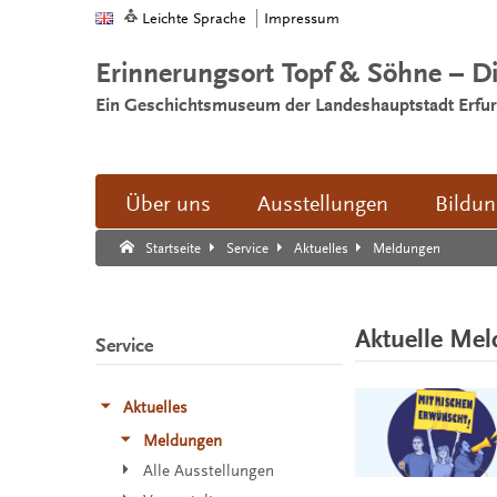
Leichte Sprache
Impressum
Erinnerungsort Topf & Söhne – D
Ein Geschichtsmuseum der Landeshauptstadt Erfur
Über uns
Ausstellungen
Bildu
Suche:
Suche Ende.
Meldungen
Startseite
Service
Aktuelles
Aktuelle Me
Service
Aktuelles
Meldungen
Alle Ausstellungen