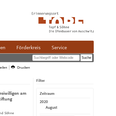
ven
Förderkreis
Service
teilen
Drucken
Filter
reiwilligen am
Zeitraum
tiftung
2020
August
und Söhne