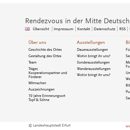
Rendezvous in der Mitte Deutsch
Übersicht
Impressum
Kontakt
Datenschutz
RSS
Über uns
Ausstellungen
Bi
Geschichte des Ortes
Dauerausstellungen
Fü
Gestaltung des Ortes
Wohin bringt ihr uns?
Se
Team
Sonderausstellungen
Ma
Fo
Träger,
Wanderausstellungen
Kooperationspartner und
Un
Wohin bringt ihr uns?
Förderer
We
Mitmachen
Bi
Auszeichnungen
Pu
10 Jahre Erinnerungsort
Sa
Topf & Söhne
© Landeshauptstadt Erfurt
ww