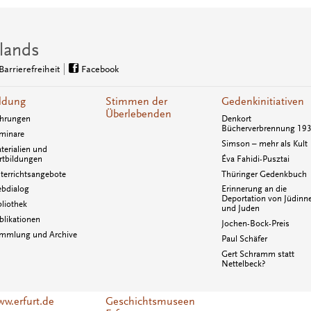
lands
Barrierefreiheit
Facebook
ldung
Stimmen der
Gedenkinitiativen
Überlebenden
hrungen
Denkort
Bücherverbrennung 19
minare
Simson – mehr als Kult
terialien und
rtbildungen
Éva Fahidi-Pusztai
terrichtsangebote
Thüringer Gedenkbuch
bdialog
Erinnerung an die
Deportation von Jüdinn
bliothek
und Juden
blikationen
Jochen-Bock-Preis
mmlung und Archive
Paul Schäfer
Gert Schramm statt
Nettelbeck?
w.erfurt.de
Geschichtsmuseen