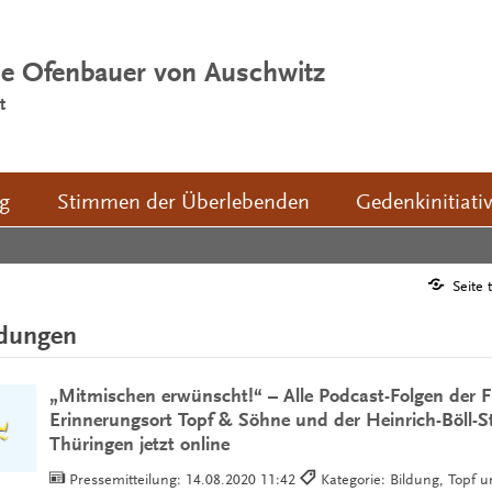
ie Ofenbauer von Auschwitz
t
ng
Stimmen der Überlebenden
Gedenkinitiati
Seite 
ldungen
„Mitmischen erwünscht!“ – Alle Podcast-Folgen der F
Erinnerungsort Topf & Söhne und der Heinrich-Böll-S
Thüringen jetzt online
Pressemitteilung:
14.08.2020 11:42
Kategorie: Bildung, Topf 