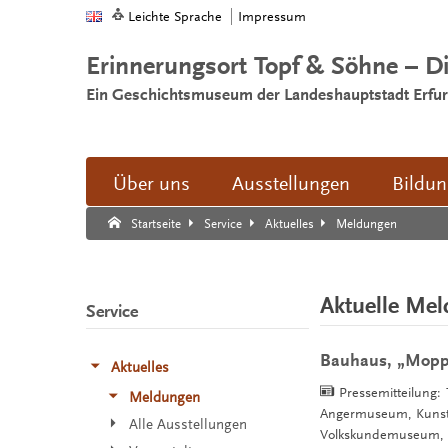
Leichte Sprache
Impressum
Erinnerungsort Topf & Söhne – D
Ein Geschichtsmuseum der Landeshauptstadt Erfur
Über uns
Ausstellungen
Bildu
Suche:
Suche Ende.
Meldungen
Startseite
Service
Aktuelles
Aktuelle Me
Service
Bauhaus, „Moppi“
Aktuelles
Pressemitteilung:
Meldungen
Angermuseum, Kunstha
Alle Ausstellungen
Volkskundemuseum, W