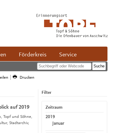
ven
Förderkreis
Service
teilen
Drucken
Filter
lick auf 2019
Zeitraum
2019
m, Topf und Söhne,
ur, Stadtarchiv,
Januar