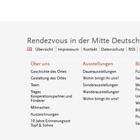
Rendezvous in der Mitte Deutsch
Übersicht
Impressum
Kontakt
Datenschutz
RSS
Über uns
Ausstellungen
Bi
Geschichte des Ortes
Dauerausstellungen
Fü
Gestaltung des Ortes
Wohin bringt ihr uns?
Se
Team
Sonderausstellungen
Ma
Fo
Träger,
Wanderausstellungen
Kooperationspartner und
Un
Wohin bringt ihr uns?
Förderer
We
Mitmachen
Bi
Auszeichnungen
Pu
10 Jahre Erinnerungsort
Sa
Topf & Söhne