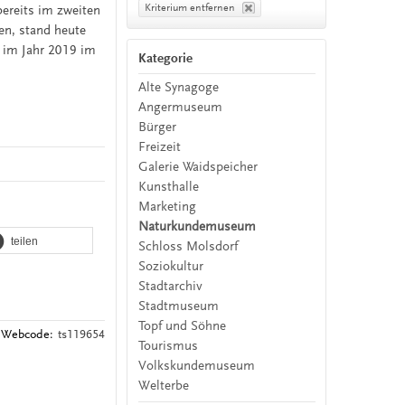
Kriterium entfernen
bereits im zweiten
en, stand heute
 im Jahr 2019 im
Kategorie
Alte Synagoge
Angermuseum
Bürger
Freizeit
Galerie Waidspeicher
Kunsthalle
Marketing
Naturkundemuseum
teilen
Schloss Molsdorf
Soziokultur
Stadtarchiv
Stadtmuseum
Topf und Söhne
Webcode:
ts119654
Tourismus
Volkskundemuseum
Welterbe