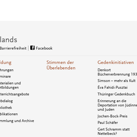
lands
Barrierefreiheit
Facebook
ldung
Stimmen der
Gedenkinitiativen
Überlebenden
hrungen
Denkort
Bücherverbrennung 19
minare
Simson – mehr als Kult
terialien und
rtbildungen
Éva Fahidi-Pusztai
terrichtsangebote
Thüringer Gedenkbuch
bdialog
Erinnerung an die
Deportation von Jüdinn
bliothek
und Juden
blikationen
Jochen-Bock-Preis
mmlung und Archive
Paul Schäfer
Gert Schramm statt
Nettelbeck?