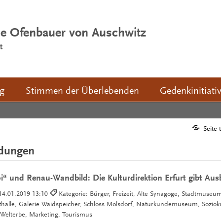
ie Ofenbauer von Auschwitz
t
ng
Stimmen der Überlebenden
Gedenkinitiati
Seite 
ldungen
 und Renau-Wandbild: Die Kulturdirektion Erfurt gibt Ausb
14.01.2019 13:10
Kategorie: Bürger, Freizeit, Alte Synagoge, Stadtmuseu
lle, Galerie Waidspeicher, Schloss Molsdorf, Naturkundemuseum, Soziokult
elterbe, Marketing, Tourismus