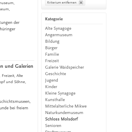
Kriterium entfernen
rmuseum,
useum,
Kategorie
htungen der
Alte Synagoge
hüringer
Angermuseum
Bildung
Bürger
Familie
Freizeit
en und Galerien
Galerie Waidspeicher
Geschichte
Freizeit, Alte
Jugend
Topf und Söhne,
Kinder
Kleine Synagoge
Kunsthalle
eschichtsmuseen,
Mittelalterliche Mikwe
nde bei freiem
Naturkundemuseum
Schloss Molsdorf
Senioren