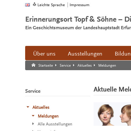
Leichte Sprache
Impressum
Erinnerungsort Topf & Söhne – D
Ein Geschichtsmuseum der Landeshauptstadt Erfur
Über uns
Ausstellungen
Bildu
Suche:
Suche Ende.
Meldungen
Startseite
Service
Aktuelles
Aktuelle Me
Service
Aktuelles
Meldungen
Alle Ausstellungen