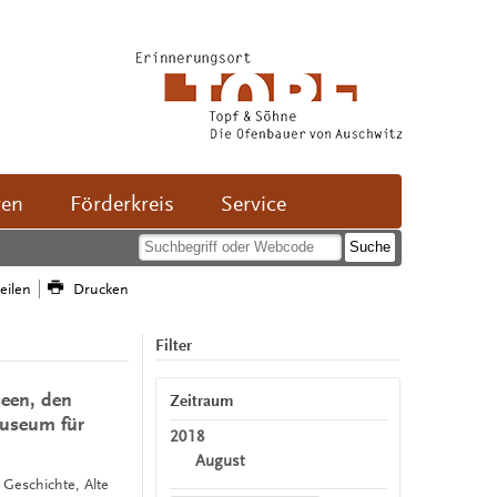
ven
Förderkreis
Service
teilen
Drucken
Filter
seen, den
Zeitraum
useum für
2018
August
, Geschichte, Alte