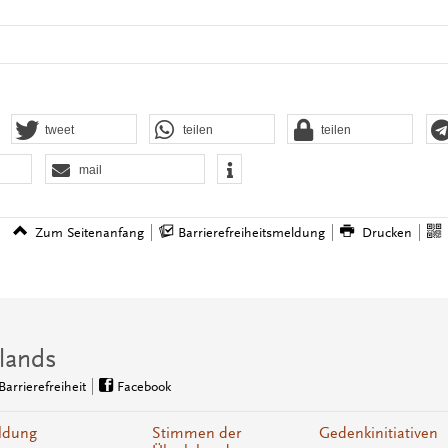
tweet
teilen
teilen
mail
Zum Seitenanfang
Barrierefreiheitsmeldung
Drucken
lands
Barrierefreiheit
Facebook
ldung
Stimmen der
Gedenkinitiativen