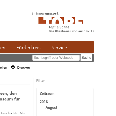
ven
Förderkreis
Service
teilen
Drucken
Filter
seen, den
Zeitraum
useum für
2018
August
, Geschichte, Alte