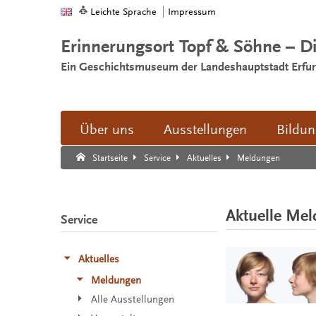
Leichte Sprache
Impressum
Erinnerungsort Topf & Söhne – D
Ein Geschichtsmuseum der Landeshauptstadt Erfur
Über uns
Ausstellungen
Bildu
Suche:
Suche Ende.
Meldungen
Startseite
Service
Aktuelles
Aktuelle Me
Service
Aktuelles
Meldungen
Alle Ausstellungen