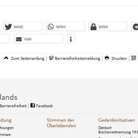
tweet
teilen
teilen
mail
Zum Seitenanfang
Barrierefreiheitsmeldung
Drucken
lands
Barrierefreiheit
Facebook
ldung
Stimmen der
Gedenkinitiativen
Überlebenden
hrungen
Denkort
Bücherverbrennung 19
minare