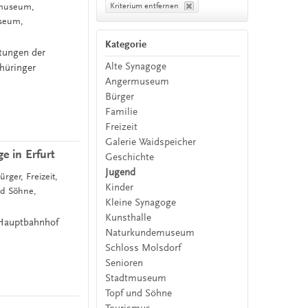
Kriterium entfernen
rmuseum,
useum,
Kategorie
htungen der
Alte Synagoge
hüringer
Angermuseum
Bürger
Familie
Freizeit
Galerie Waidspeicher
e in Erfurt
Geschichte
Jugend
rger, Freizeit,
Kinder
nd Söhne,
Kleine Synagoge
Kunsthalle
Hauptbahnhof
Naturkundemuseum
Schloss Molsdorf
Senioren
Stadtmuseum
Topf und Söhne