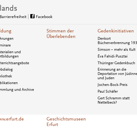
lands
Barrierefreiheit
Facebook
ldung
Stimmen der
Gedenkinitiativen
Überlebenden
hrungen
Denkort
Bücherverbrennung 19
minare
Simson – mehr als Kult
terialien und
rtbildungen
Éva Fahidi-Pusztai
terrichtsangebote
Thüringer Gedenkbuch
bdialog
Erinnerung an die
Deportation von Jüdinn
bliothek
und Juden
blikationen
Jochen-Bock-Preis
mmlung und Archive
Paul Schäfer
Gert Schramm statt
Nettelbeck?
w.erfurt.de
Geschichtsmuseen
Erfurt