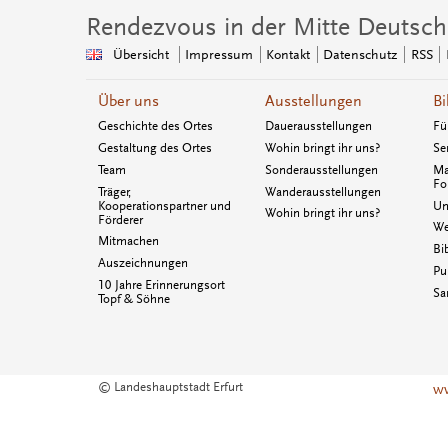
Rendezvous in der Mitte Deutsch
Übersicht
Impressum
Kontakt
Datenschutz
RSS
Über uns
Ausstellungen
Bi
Geschichte des Ortes
Dauerausstellungen
Fü
Gestaltung des Ortes
Wohin bringt ihr uns?
Se
Team
Sonderausstellungen
Ma
Fo
Träger,
Wanderausstellungen
Kooperationspartner und
Un
Wohin bringt ihr uns?
Förderer
We
Mitmachen
Bi
Auszeichnungen
Pu
10 Jahre Erinnerungsort
Sa
Topf & Söhne
© Landeshauptstadt Erfurt
ww