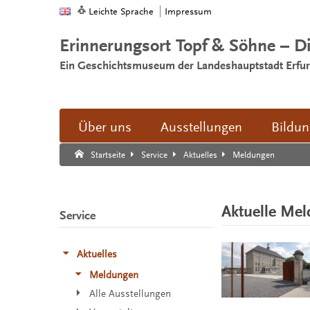
Leichte Sprache
Impressum
Erinnerungsort Topf & Söhne – D
Ein Geschichtsmuseum der Landeshauptstadt Erfur
Über uns
Ausstellungen
Bildu
Suche:
Suche Ende.
Meldungen
Startseite
Service
Aktuelles
Aktuelle Me
Service
Aktuelles
Meldungen
Alle Ausstellungen