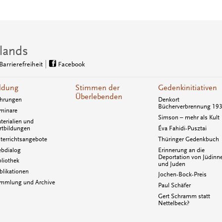
lands
Barrierefreiheit
Facebook
ldung
Stimmen der
Gedenkinitiativen
Überlebenden
hrungen
Denkort
Bücherverbrennung 19
minare
Simson – mehr als Kult
terialien und
rtbildungen
Éva Fahidi-Pusztai
terrichtsangebote
Thüringer Gedenkbuch
bdialog
Erinnerung an die
Deportation von Jüdinn
bliothek
und Juden
blikationen
Jochen-Bock-Preis
mmlung und Archive
Paul Schäfer
Gert Schramm statt
Nettelbeck?