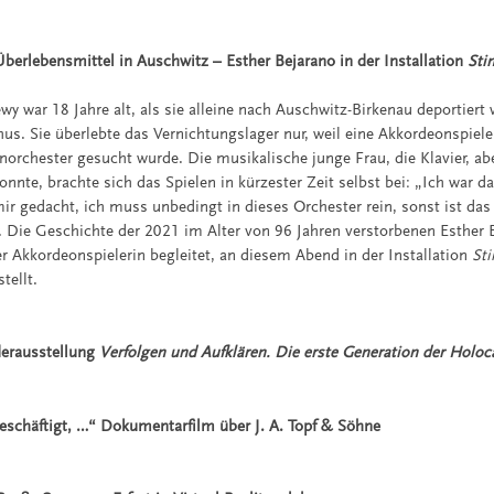
berlebensmittel in Auschwitz – Esther Bejarano in der Installation
Sti
wy war 18 Jahre alt, als sie alleine nach Auschwitz-Birkenau deportiert
hus. Sie überlebte das Vernichtungslager nur, weil eine Akkordeonspiele
rchester gesucht wurde. Die musikalische junge Frau, die Klavier, abe
nnte, brachte sich das Spielen in kürzester Zeit selbst bei: „Ich war 
r gedacht, ich muss unbedingt in dieses Orchester rein, sonst ist das
r. Die Geschichte der 2021 im Alter von 96 Jahren verstorbenen Esther 
er Akkordeonspielerin begleitet, an diesem Abend in der Installation
St
tellt.
derausstellung
Verfolgen und Aufklären. Die erste Generation der Holo
 beschäftigt, …“ Dokumentarfilm über J. A. Topf & Söhne