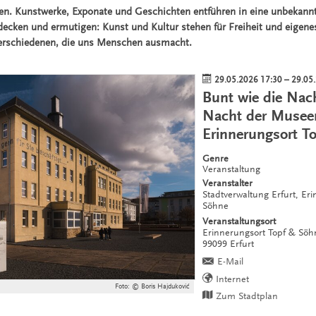
ben. Kunstwerke, Exponate und Geschichten entführen in eine unbekannt
decken und ermutigen: Kunst und Kultur stehen für Freiheit und eigen
Verschiedenen, die uns Menschen ausmacht.
29.05.2026 17:30
–
29.05
Bunt wie die Nac
Nacht der Musee
Erinnerungsort T
Genre
Veranstaltung
Veranstalter
Stadtverwaltung Erfurt, Er
Söhne
Veranstaltungsort
Erinnerungsort Topf & Sö
99099
Erfurt
E-Mail
Internet
Foto: © Boris Hajduković
Zum Stadtplan