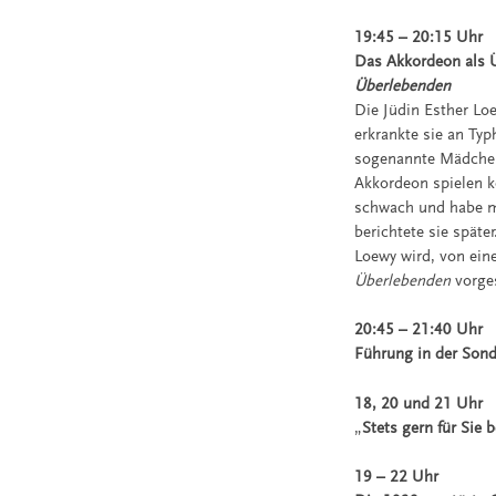
19:45 – 20:15 Uhr
Das Akkordeon als Ü
Überlebenden
Die Jüdin Esther Loe
erkrankte sie an Typ
sogenannte Mädcheno
Akkordeon spielen ko
schwach und habe mi
berichtete sie späte
Loewy wird, von ein
Überlebenden
vorges
20:45 – 21:40 Uhr
Führung in der Son
18, 20 und 21 Uhr
„
Stets gern für Sie
19 – 22 Uhr