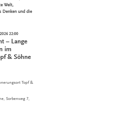
e Welt,
es Denken und die
.2026 22:00
ht – Lange
n im
opf & Söhne
innerungsort Topf &
hne,
Sorbenweg 7,