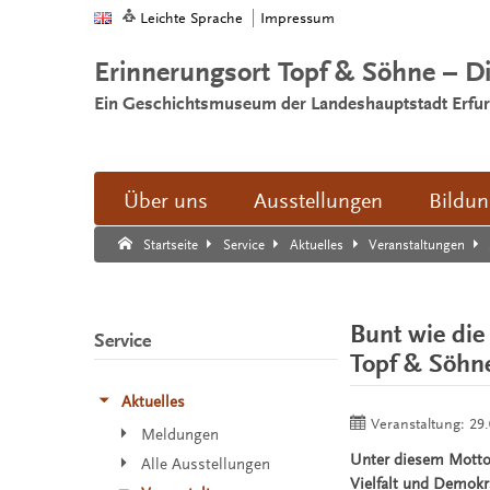
Leichte Sprache
Impressum
Erinnerungsort Topf & Söhne – D
Ein Geschichtsmuseum der Landeshauptstadt Erfur
Über uns
Ausstellungen
Bildu
Suche:
Suche Ende.
Startseite
Service
Aktuelles
Veranstaltungen
Bunt wie die
Service
Topf & Söhn
Aktuelles
Veranstaltung:
29.
Meldungen
Unter diesem Motto 
Alle Ausstellungen
Vielfalt und Demokra