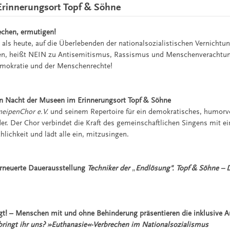
rinnerungsort Topf & Söhne
echen, ermutigen!
 als heute, auf die Überlebenden der nationalsozialistischen Vernichtu
nen, heißt NEIN zu Antisemitismus, Rassismus und Menschenverachtun
emokratie und der Menschenrechte!
en Nacht der Museen im Erinnerungsort Topf & Söhne
KneipenChor e.V.
und seinem Repertoire für ein demokratisches, humorv
er. Der Chor verbindet die Kraft des gemeinschaftlichen Singens mit ei
lichkeit und lädt alle ein, mitzusingen.
erneuerte Dauerausstellung
Techniker der
„
Endlösung". Topf & Söhne – 
t! – Menschen mit und ohne Behinderung präsentieren die inklusive A
ringt ihr uns? »Euthanasie«-Verbrechen im Nationalsozialismus