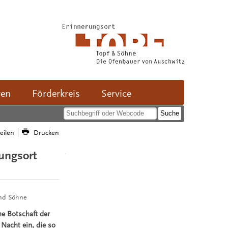
ven
Förderkreis
Service
teilen
Drucken
ungsort
und Söhne
e Botschaft der
 Nacht ein, die so