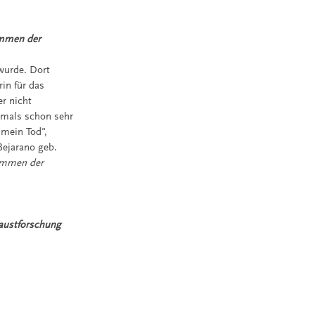
mmen der
 wurde. Dort
rin für das
r nicht
damals schon sehr
 mein Tod",
Bejarano geb.
immen der
caustforschung