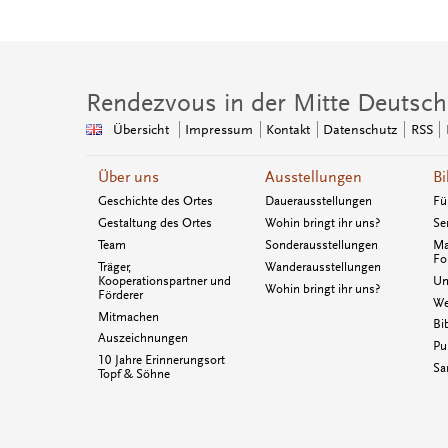
Rendezvous in der Mitte Deutsch
Übersicht
Impressum
Kontakt
Datenschutz
RSS
Über uns
Ausstellungen
Bi
Geschichte des Ortes
Dauerausstellungen
Fü
Gestaltung des Ortes
Wohin bringt ihr uns?
Se
Team
Sonderausstellungen
Ma
Fo
Träger,
Wanderausstellungen
Kooperationspartner und
Un
Wohin bringt ihr uns?
Förderer
We
Mitmachen
Bi
Auszeichnungen
Pu
10 Jahre Erinnerungsort
Sa
Topf & Söhne