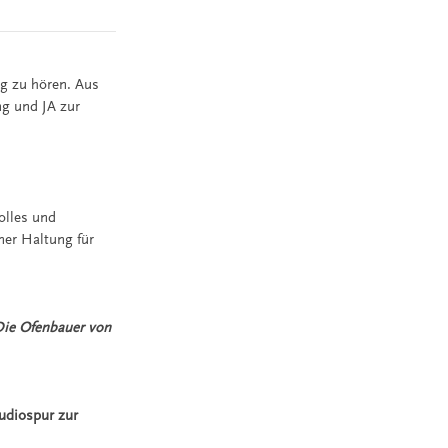
ng zu hören. Aus
g und JA zur
olles und
ner Haltung für
Die Ofenbauer von
udiospur zur