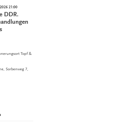
.2026 21:00
ie DDR.
handlungen
s
innerungsort Topf &
hne,
Sorbenweg 7,
?