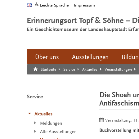
Leichte Sprache
Impressum
Erinnerungsort Topf & Söhne – D
Ein Geschichtsmuseum der Landeshauptstadt Erfur
Über uns
Ausstellungen
Bildu
Suche:
Suche Ende.
Startseite
Service
Aktuelles
Veranstaltungen
Die Shoah u
Service
Antifaschis
Aktuelles
Veranstaltung:
11.
Meldungen
Buchvorstellung mit 
Alle Ausstellungen