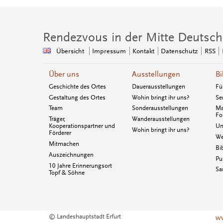
Rendezvous in der Mitte Deutsch
Übersicht
Impressum
Kontakt
Datenschutz
RSS
Über uns
Ausstellungen
Bi
Geschichte des Ortes
Dauerausstellungen
Fü
Gestaltung des Ortes
Wohin bringt ihr uns?
Se
Team
Sonderausstellungen
Ma
Fo
Träger,
Wanderausstellungen
Kooperationspartner und
Un
Wohin bringt ihr uns?
Förderer
We
Mitmachen
Bi
Auszeichnungen
Pu
10 Jahre Erinnerungsort
Sa
Topf & Söhne
© Landeshauptstadt Erfurt
ww