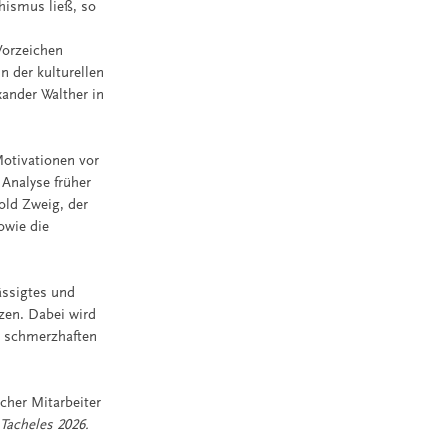
chismus ließ, so
Vorzeichen
n der kulturellen
ander Walther in
otivationen vor
 Analyse früher
old Zweig, der
owie die
ässigtes und
zen. Dabei wird
r schmerzhaften
cher Mitarbeiter
t
Tacheles 2026.