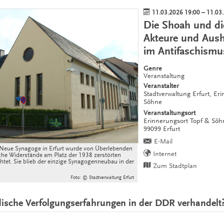
11.03.2026 19:00
–
11.03
Die Shoah und d
Akteure und Aus
im Antifaschismu
Genre
Veranstaltung
Veranstalter
Stadtverwaltung Erfurt, Er
Söhne
Veranstaltungsort
Erinnerungsort Topf & Sö
99099
Erfurt
E-Mail
Neue Synagoge in Erfurt wurde von Überlebenden
Internet
e Widerstände am Platz der 1938 zerstörten
tet. Sie blieb der einzige Synagogenneubau in der
Zum Stadtplan
Foto: © Stadtverwaltung Erfurt
ische Verfolgungserfahrungen in der DDR verhandelt