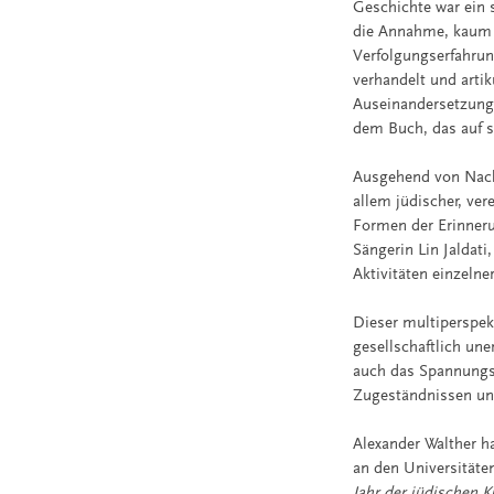
Geschichte war ein s
die Annahme, kaum 
Verfolgungserfahrun
verhandelt und artik
Auseinandersetzung
dem Buch, das auf s
Ausgehend von Nach
allem jüdischer, ver
Formen der Erinneru
Sängerin Lin Jaldat
Aktivitäten einzeln
Dieser multiperspekt
gesellschaftlich un
auch das Spannungsf
Zugeständnissen un
Alexander Walther h
an den Universitäten
Jahr der jüdischen K