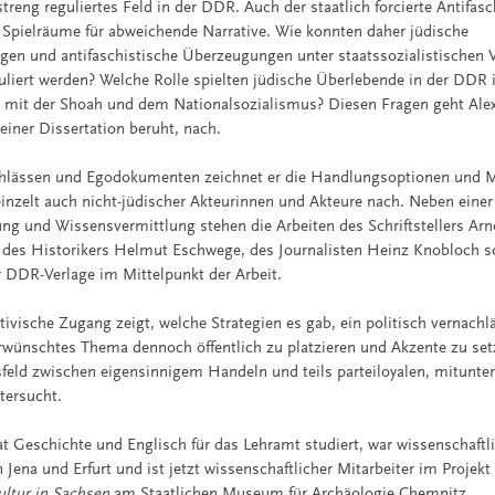
treng reguliertes Feld in der DDR. Auch der staatlich forcierte Antifas
Spielräume für abweichende Narrative. Wie konnten daher jüdische
gen und antifaschistische Überzeugungen unter staatssozialistischen 
uliert werden? Welche Rolle spielten jüdische Überlebende in der DDR i
 mit der Shoah und dem Nationalsozialismus? Diesen Fragen geht Alex
einer Dissertation beruht, nach.
lässen und Egodokumenten zeichnet er die Handlungsoptionen und M
einzelt auch nicht-jüdischer Akteurinnen und Akteure nach. Neben einer
ng und Wissensvermittlung stehen die Arbeiten des Schriftstellers Arn
i, des Historikers Helmut Eschwege, des Journalisten Heinz Knobloch s
er DDR-Verlage im Mittelpunkt der Arbeit.
ivische Zugang zeigt, welche Strategien es gab, ein politisch vernachl
erwünschtes Thema dennoch öffentlich zu platzieren und Akzente zu set
eld zwischen eigensinnigem Handeln und teils parteiloyalen, mitunte
tersucht.
at Geschichte und Englisch für das Lehramt studiert, war wissenschaftli
 Jena und Erfurt und ist jetzt wissenschaftlicher Mitarbeiter im Projek
ultur in Sachsen
am Staatlichen Museum für Archäologie Chemnitz.