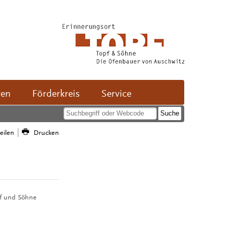
ven
Förderkreis
Service
teilen
Drucken
pf und Söhne