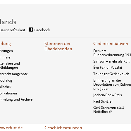
lands
Barrierefreiheit
Facebook
ldung
Stimmen der
Gedenkinitiativen
Überlebenden
hrungen
Denkort
Bücherverbrennung 19
minare
Simson – mehr als Kult
terialien und
rtbildungen
Éva Fahidi-Pusztai
terrichtsangebote
Thüringer Gedenkbuch
bdialog
Erinnerung an die
Deportation von Jüdinn
bliothek
und Juden
blikationen
Jochen-Bock-Preis
mmlung und Archive
Paul Schäfer
Gert Schramm statt
Nettelbeck?
w.erfurt.de
Geschichtsmuseen