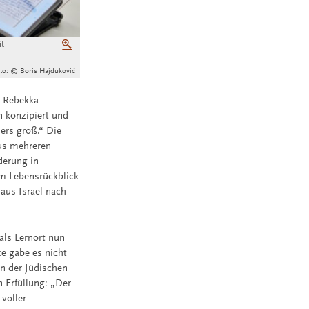
it
Vergrößern
to: © Boris Hajduković
n Rebekka
n konzipiert und
ers groß.“ Die
aus mehreren
derung in
em Lebensrückblick
 aus Israel nach
als Lernort nun
e gäbe es nicht
n der Jüdischen
 Erfüllung: „Der
voller