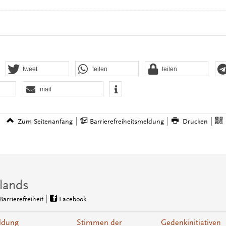
tweet
teilen
teilen
mail
Zum Seitenanfang
Barrierefreiheitsmeldung
Drucken
lands
Barrierefreiheit
Facebook
ldung
Stimmen der
Gedenkinitiativen