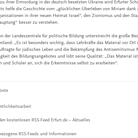
zu ihrer Ermordung in der deutsch besetzten Ukraine wird Erfurter Sch
ts helfe die Geschichte vom „glücklichen Überleben von Miriam dank z
anisationen in ihrer neuen Heimat Israel“, den Zionismus und den Staat
auptung“ besser zu verstehen.
n der Landeszentrale für politische Bildung unterstreicht die große Be
nland: „Es ist besonders wichtig, dass Lehrkräfte das Material vor Ort
uftragte für jüdisches Leben und die Bekämpfung des Antisemitismus 
gkeit des Bildungsangebotes und lobt seine Qualität: „Das Material is
n und Schüler an, sich die Erkenntnisse selbst zu erarbeiten“.
bote
ntlichkeitsarbeit
en kostenlosen RSS-Feed Erfurt.de – Aktuelles
bezogene RSS-Feeds und Informationen