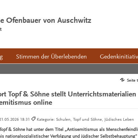
ie Ofenbauer von Auschwitz
t
ng
Stimmen der Überlebenden
Gedenkinitiati
6
Seite 
rt Topf & Söhne stellt Unterrichtsmaterialie
emitismus online
21.05.2026 18:31
Kategorie: Schulen, Topf und Söhne, Jüdisches Leben
Topf & Söhne hat unter dem Titel „Antisemitismus als Menschenfeindl
is nationalsozialistischer Verfolgung und jüdischer Selbstbehauptung"