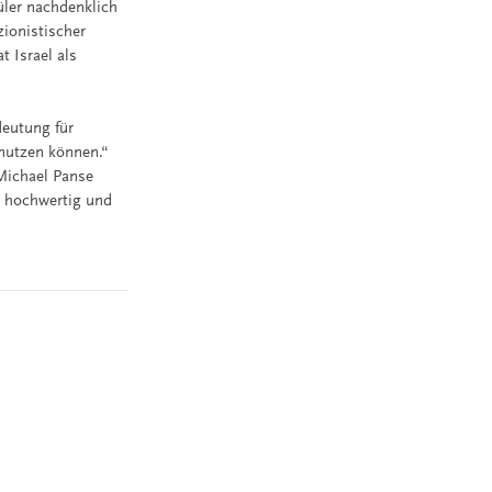
üler nachdenklich
ionistischer
 Israel als
deutung für
 nutzen können.“
Michael Panse
t hochwertig und