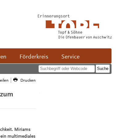
ven
Förderkreis
Service
teilen
Drucken
n zum
ichkeit. Miriams
 ein multimediales