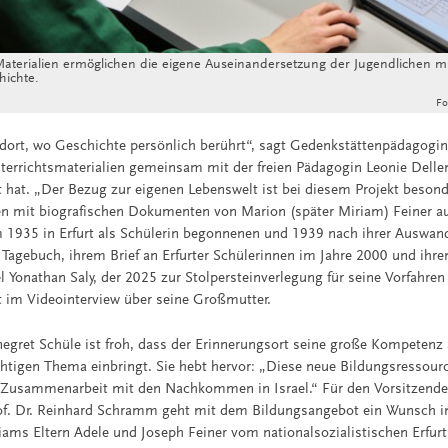
Materialien ermöglichen die eigene Auseinandersetzung der Jugendlichen m
hichte.
Fo
dort, wo Geschichte persönlich berührt“, sagt Gedenkstättenpädagogi
nterrichtsmaterialien gemeinsam mit der freien Pädagogin Leonie Delle
t hat. „Der Bezug zur eigenen Lebenswelt ist bei diesem Projekt besond
en mit biografischen Dokumenten von Marion (später Miriam) Feiner 
m 1935 in Erfurt als Schülerin begonnenen und 1939 nach ihrer Auswan
 Tagebuch, ihrem Brief an Erfurter Schülerinnen im Jahre 2000 und ihr
el Yonathan Saly, der 2025 zur Stolpersteinverlegung für seine Vorfahren
et im Videointerview über seine Großmutter.
nnegret Schüle ist froh, dass der Erinnerungsort seine große Kompetenz 
htigen Thema einbringt. Sie hebt hervor: „Diese neue Bildungsressourc
e Zusammenarbeit mit den Nachkommen in Israel.“ Für den Vorsitzende
f. Dr. Reinhard Schramm geht mit dem Bildungsangebot ein Wunsch in
ams Eltern Adele und Joseph Feiner vom nationalsozialistischen Erfurt 