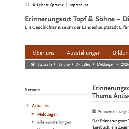
Leichte Sprache
Impressum
Erinnerungsort Topf & Söhne – D
Ein Geschichtsmuseum der Landeshauptstadt Erfur
Über uns
Ausstellungen
Bildu
Suche:
Suche Ende.
202
Startseite
Service
Aktuelles
Meldungen
Erinnerungso
Service
Thema Antis
Aktuelles
Pressemitteilung:
Meldungen
Der Erinnerungsort 
Alle Ausstellungen
Tagebuch, ein Zeugn