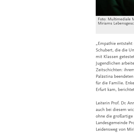
Foto: Multimediale 
Miriams Lebensgesc
„Empathie entsteht 
Schubert, die die U
mit Klassen geteste
Jugendlichen arbeit
Zeitschichten: ihre
Palästina beendeten
für die Familie. Enk
Erfurt kam, bericht
Leiterin Prof. Dr. A
auch bei diesem wic
ohne die großartig
Landesgemeinde Pro
Leidensweg von Miri