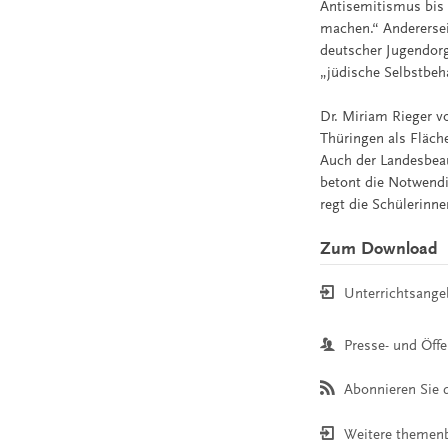
Antisemitismus bis 
machen.“ Anderersei
deutscher Jugendorg
„jüdische Selbstbeh
Dr. Miriam Rieger vo
Thüringen als Fläche
Auch der Landesbea
betont die Notwendi
regt die Schülerinne
Zum Download
Unterrichtsange
Presse- und Öffe
Abonnieren Sie d
Weitere themen