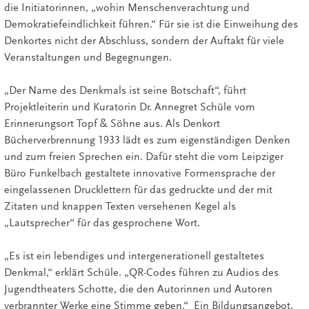
die Initiatorinnen, „wohin Menschenverachtung und
Demokratiefeindlichkeit führen.“ Für sie ist die Einweihung des
Denkortes nicht der Abschluss, sondern der Auftakt für viele
Veranstaltungen und Begegnungen.
„Der Name des Denkmals ist seine Botschaft“, führt
Projektleiterin und Kuratorin Dr. Annegret Schüle vom
Erinnerungsort Topf & Söhne aus. Als Denkort
Bücherverbrennung 1933 lädt es zum eigenständigen Denken
und zum freien Sprechen ein. Dafür steht die vom Leipziger
Büro Funkelbach gestaltete innovative Formensprache der
eingelassenen Drucklettern für das gedruckte und der mit
Zitaten und knappen Texten versehenen Kegel als
„Lautsprecher“ für das gesprochene Wort.
„Es ist ein lebendiges und intergenerationell gestaltetes
Denkmal,“ erklärt Schüle. „QR-Codes führen zu Audios des
Jugendtheaters Schotte, die den Autorinnen und Autoren
verbrannter Werke eine Stimme geben.“ Ein Bildungsangebot,