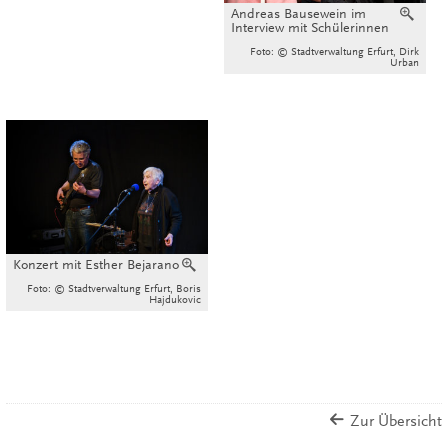
Andreas Bausewein im
Verg
Interview mit Schülerinnen
Foto: © Stadtverwaltung Erfurt, Dirk
Urban
Konzert mit Esther Bejarano
Vergrößern
Foto: © Stadtverwaltung Erfurt, Boris
Hajdukovic
Zur Übersicht