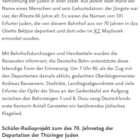
Vernichtung der Juden in ihrer Stadt. Auf jedem Blatt stand der
Name eines Menschen und sein Geburtsdatum: der Jüngste war
vier, der Älteste 66 Jahre alt. Es waren die Namen von 101
Erfurter Juden, die von diesem Bahnhof aus vor 70 Jahren in das
Ghetto Bełżyce deportiert und dort oder im
KZ
Majdanek
ermordet wurden.
Mit Bahnhofsdurchsagen und Handzetteln wurden die
Reisenden informiert, die Deutsche Bahn unterstützte diese
lebendige Form der Erinnerung. Um 7 Uhr 40, als der Zug mit
den Deportierten damals abfuhr, gedachten Oberbürgermeister
Andreas Bausewein, Stadträte, Landtagsabgeordnete und viele
Erfurter der Opfer der Shoa an der Gedenktafel am Aufgang
zwischen den Bahnsteigen 3 und 8. Dazu sang Deutschlands
erste Kantorin Avitall Gerstetter ein berührendes jüdisches
Klagelied.
Schüler-Radioprojekt zum des 70. Jahrestag der
Deportation der Thüringer Juden