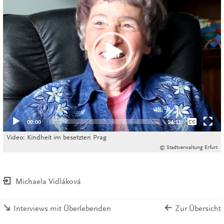
None
00:00
14:11
Deutsch
Video: Kindheit im besetzten Prag
© Stadtverwaltung Erfurt
Michaela Vidláková
Interviews mit Überlebenden
Zur Übersicht