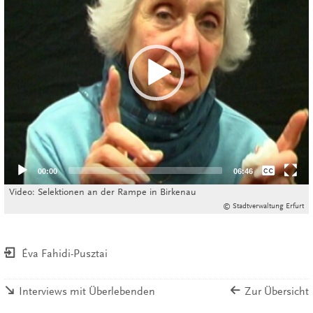
None
00:00
06:46
Deutsch
Video: Selektionen an der Rampe in Birkenau
© Stadtverwaltung Erfurt
Éva Fahidi-Pusztai
Interviews mit Überlebenden
Zur Übersicht