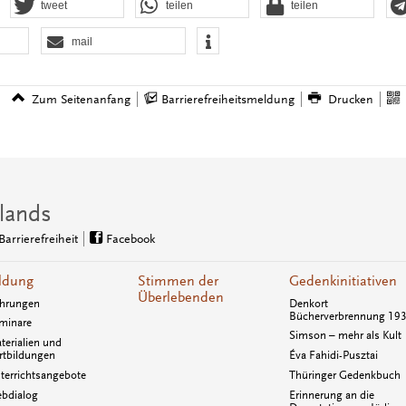
tweet
teilen
teilen
mail
Zum Seitenanfang
Barrierefreiheitsmeldung
Drucken
lands
Barrierefreiheit
Facebook
ldung
Stimmen der
Gedenkinitiativen
Überlebenden
hrungen
Denkort
Bücherverbrennung 19
minare
Simson – mehr als Kult
terialien und
rtbildungen
Éva Fahidi-Pusztai
terrichtsangebote
Thüringer Gedenkbuch
bdialog
Erinnerung an die