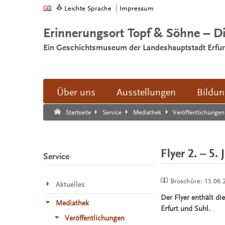
Leichte Sprache
Impressum
Erinnerungsort Topf & Söhne – D
Ein Geschichtsmuseum der Landeshauptstadt Erfur
Über uns
Ausstellungen
Bildu
Suche:
Suche Ende.
Startseite
Service
Mediathek
Veröffentlichungen
Flyer 2. – 5. 
Service
Broschüre:
15.06.
Aktuelles
Der Flyer enthält d
Mediathek
Erfurt und Suhl.
Veröffentlichungen