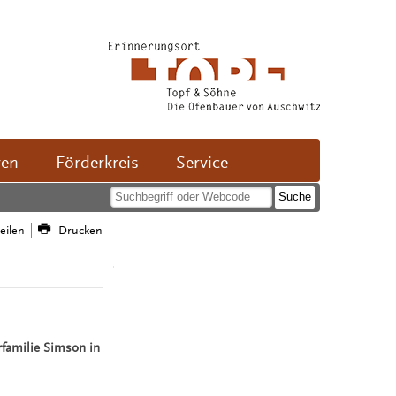
ven
Förderkreis
Service
teilen
Drucken
rfamilie Simson in