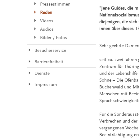
Pressestimmen
"Jene Guides, die m
Reden
Nationalsozialismus
Videos
diejenigen, die si
innen über dieses T
Audios
Bilder / Fotos
Sehr geehrte Damen
Besucherservice
seit ca. zwei Jahren 
Barrierefreiheit
Zentrum für Thüring
und der Lebenshilfe
Dienste
Söhne – Die Ofenba
Impressum
Buchenwald und Mitt
Menschen mit Beein
Sprachschwierigkeit
Für die Sonderausste
Verbrechen und der 
vergangenen Woche
Beeinträchtigung er