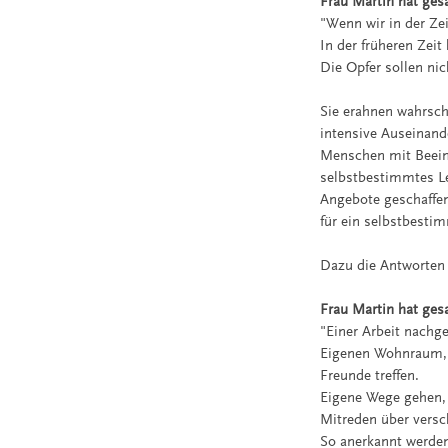
Frau Martin hat ges
"Wenn wir in der Ze
In der früheren Zei
Die Opfer sollen nic
Sie erahnen wahrsch
intensive Auseinan
Menschen mit Beein
selbstbestimmtes Le
Angebote geschaffen,
für ein selbstbesti
Dazu die Antworten
Frau Martin hat ges
"Einer Arbeit nachg
Eigenen Wohnraum, 
Freunde treffen.
Eigene Wege gehen, 
Mitreden über vers
So anerkannt werden