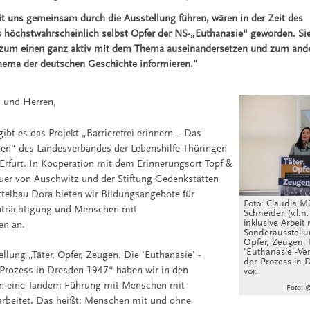
it uns gemeinsam durch die Ausstellung führen, wären in der Zeit des
 höchstwahrscheinlich selbst Opfer der NS-„Euthanasie“ geworden. Sie
ch zum einen ganz aktiv mit dem Thema auseinandersetzen und zum and
hema der deutschen Geschichte informieren."
 und Herren,
gibt es das Projekt „Barrierefrei erinnern – Das
en“ des Landesverbandes der Lebenshilfe Thüringen
 Erfurt. In Kooperation mit dem Erinnerungsort Topf &
uer von Auschwitz und der Stiftung Gedenkstätten
elbau Dora bieten wir Bildungsangebote für
Foto: Claudia M
trächtigung und Menschen mit
Schneider (v.l.n.
inklusive Arbeit 
en an.
Sonderausstellun
Opfer, Zeugen. 
'Euthanasie'-V
llung „Täter, Opfer, Zeugen. Die 'Euthanasie' -
der Prozess in 
Prozess in Dresden 1947“ haben wir in den
vor.
n eine Tandem-Führung mit Menschen mit
Foto: ©
arbeitet. Das heißt: Menschen mit und ohne