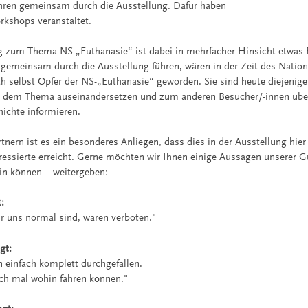
ühren gemeinsam durch die Ausstellung. Dafür haben
rkshops veranstaltet.
 zum Thema NS-„Euthanasie“ ist dabei in mehrfacher Hinsicht etwas 
 gemeinsam durch die Ausstellung führen, wären in der Zeit des Natio
h selbst Opfer der NS-„Euthanasie“ geworden. Sie sind heute diejenige
it dem Thema auseinandersetzen und zum anderen Besucher/-innen üb
ichte informieren.
nern ist es ein besonderes Anliegen, dass dies in der Ausstellung hier
eressierte erreicht. Gerne möchten wir Ihnen einige Aussagen unserer G
ein können – weitergeben:
:
ür uns normal sind, waren verboten."
gt:
n einfach komplett durchgefallen.
fach mal wohin fahren können."