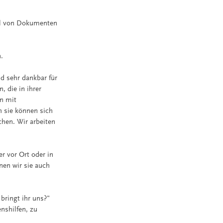
ahl von Dokumenten
.
nd sehr dankbar für
, die in ihrer
n mit
h sie können sich
chen. Wir arbeiten
 vor Ort oder in
nen wir sie auch
bringt ihr uns?"
nshilfen, zu