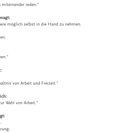
 miteinander reden."
esagt:
 wie möglich selbst in die Hand zu nehmen.
en.
hen."
:
ltnis von Arbeit und Freizeit."
ich:
zur Wahl von Arbeit."
gt:
.
rung.