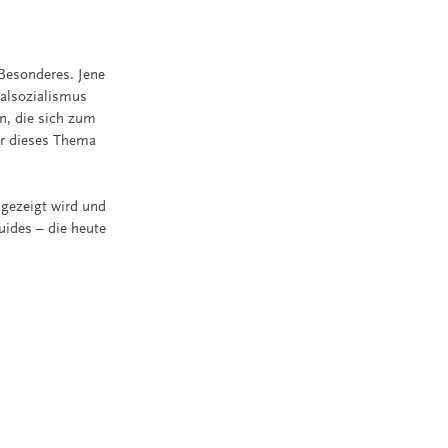
Besonderes. Jene
nalsozialismus
n, die sich zum
er dieses Thema
 gezeigt wird und
uides – die heute