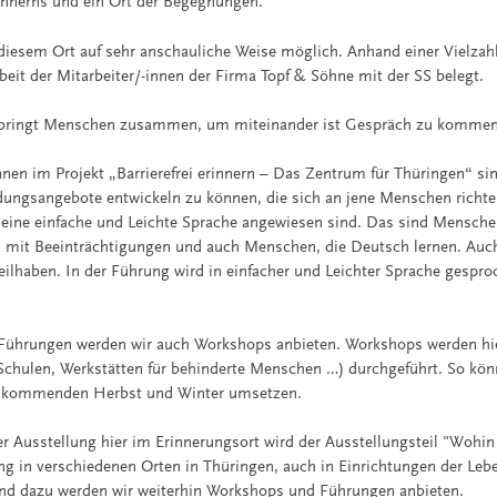
Erinnerns und ein Ort der Begegnungen.
 diesem Ort auf sehr anschauliche Weise möglich. Anhand einer Vielz
eit der Mitarbeiter/-innen der Firma Topf & Söhne mit der SS belegt.
 bringt Menschen zusammen, um miteinander ist Gespräch zu kommen
nnen im Projekt „Barrierefrei erinnern – Das Zentrum für Thüringen“ si
ldungsangebote entwickeln zu können, die sich an jene Menschen richten
eine einfache und Leichte Sprache angewiesen sind. Das sind Mensche
, mit Beeinträchtigungen und auch Menschen, die Deutsch lernen. Auc
eilhaben. In der Führung wird in einfacher und Leichter Sprache gespro
ührungen werden wir auch Workshops anbieten. Workshops werden hier
Schulen, Werkstätten für behinderte Menschen …) durchgeführt. So kön
n kommenden Herbst und Winter umsetzen.
 Ausstellung hier im Erinnerungsort wird der Ausstellungsteil "Wohin 
ng in verschiedenen Orten in Thüringen, auch in Einrichtungen der Lebe
end dazu werden wir weiterhin Workshops und Führungen anbieten.