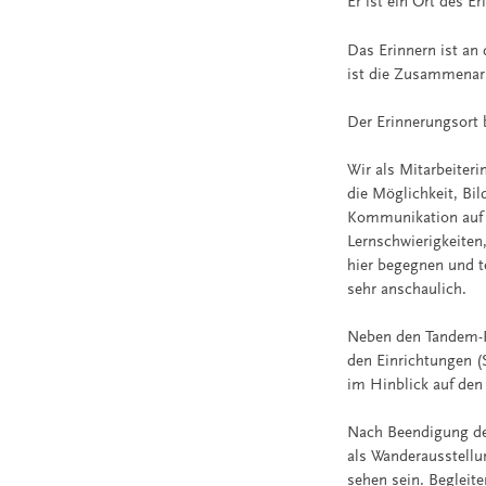
Er ist ein Ort des 
Das Erinnern ist an
ist die Zusammenarb
Der Erinnerungsort
Wir als Mitarbeiteri
die Möglichkeit, Bi
Kommunikation auf 
Lernschwierigkeiten
hier begegnen und t
sehr anschaulich.
Neben den Tandem-F
den Einrichtungen (
im Hinblick auf de
Nach Beendigung der
als Wanderausstellu
sehen sein. Begleit