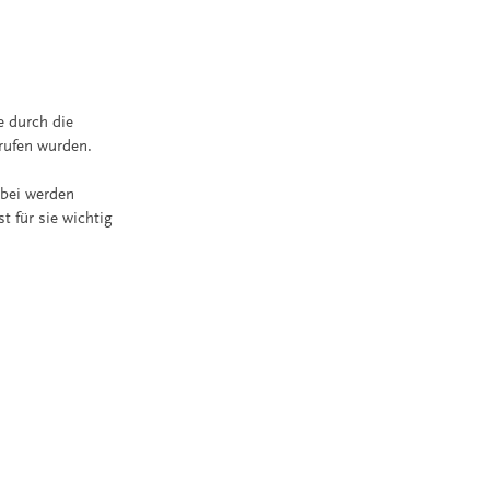
e durch die
rufen wurden.
t
abei werden
t für sie wichtig