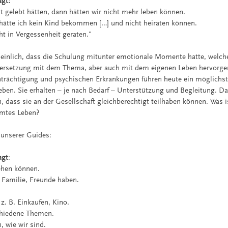
agt:
it gelebt hätten, dann hätten wir nicht mehr leben können.
t hätte ich kein Kind bekommen […] und nicht heiraten können.
ht in Vergessenheit geraten."
einlich, dass die Schulung mitunter emotionale Momente hatte, welch
dersetzung mit dem Thema, aber auch mit dem eigenen Leben hervorge
trächtigung und psychischen Erkrankungen führen heute ein möglichs
ben. Sie erhalten – je nach Bedarf – Unterstützung und Begleitung. D
 dass sie an der Gesellschaft gleichberechtigt teilhaben können. Was is
mmtes Leben?
 unserer Guides:
agt
:
ehen können.
Familie, Freunde haben.
z. B. Einkaufen, Kino.
chiedene Themen.
, wie wir sind.