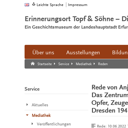
Leichte Sprache
Impressum
Erinnerungsort Topf & Söhne – D
Ein Geschichtsmuseum der Landeshauptstadt Erfur
Über uns
Ausstellungen
Bildu
Suche:
Suche Ende.
Reden
Startseite
Service
Mediathek
Rede von Anj
Service
Das Zentrum 
Opfer, Zeuge
Aktuelles
Dresden 194
Mediathek
Veröffentlichungen
Rede:
10.06.2022