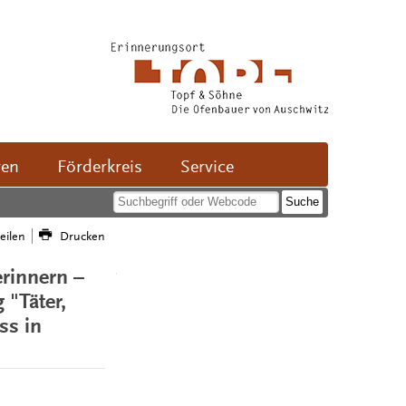
ven
Förderkreis
Service
teilen
Drucken
erinnern –
 "Täter,
ss in