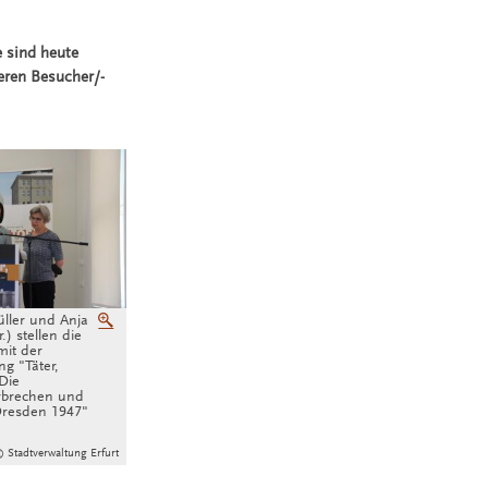
 sind heute
eren Besucher/-
üller und Anja
Vergrößern
r.) stellen die
mit der
g "Täter,
Die
erbrechen und
Dresden 1947"
 Stadtverwaltung Erfurt