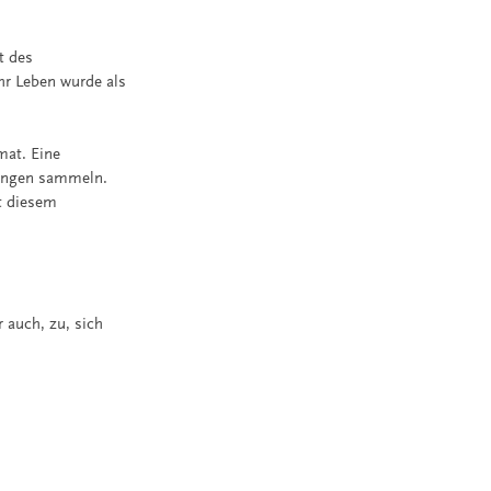
t des
hr Leben wurde als
mat. Eine
rungen sammeln.
t diesem
r auch, zu, sich