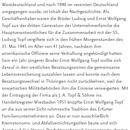
Westdeutschland und nach 1990 im vereinten Deutschland
umgegangen wurde, ist Inhalt der Nachgeschichte. Als
Geschäftsinhaber waren die Brüder Ludwig und Ernst Wolfgang
Topf aus der dritten Generation der Unternehmerfamilie die
Hauptverantwortlichen für die Zusammenarbeit mit der SS.
Ludwig Topf vergiftete sich in den frühen Morgenstunden des
31. Mai 1945 im Alter von 41 Jahren, nachdem ihm
amerikanische Offiziere seine Verhaftung angekündigt hatten.
Sein ein Jahr jüngerer Bruder Ernst Wolfgang Topf wollte sich
darauf in den westlichen Besatzungszonen die gemeinsame
Lebensversicherung auszahlen lassen und konnte nach dem
Besatzungswechsel in Thüringen nicht zurückkehren, weil die
sowjetischen Militärbehörden ihm die Einreise verweigerten. Mit
der Eintragung der Firma als J. A. Topf & Söhne ins
Handelsregister Wiesbaden 1951 knüpfte Ernst Wolfgang Topf
an die aus seiner Sicht ruhmreiche Tradition des Erfurter
Familienunternehmens an. Dass er nun ausschließlich
Krematoriums- und Abfallvernichtungsöfen baute und sich
damit auf den kleinen Produktionsbereich konzentrierte, der zur