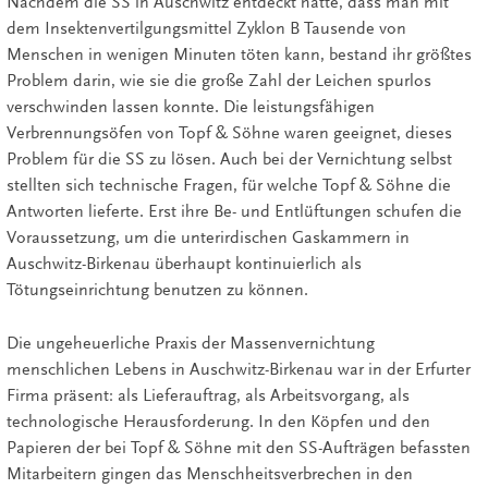
Nachdem die SS in Auschwitz entdeckt hatte, dass man mit
dem Insektenvertilgungsmittel Zyklon B Tausende von
Menschen in wenigen Minuten töten kann, bestand ihr größtes
Problem darin, wie sie die große Zahl der Leichen spurlos
verschwinden lassen konnte. Die leistungsfähigen
Verbrennungsöfen von Topf & Söhne waren geeignet, dieses
Problem für die SS zu lösen. Auch bei der Vernichtung selbst
stellten sich technische Fragen, für welche Topf & Söhne die
Antworten lieferte. Erst ihre Be- und Entlüftungen schufen die
Voraussetzung, um die unterirdischen Gaskammern in
Auschwitz-Birkenau überhaupt kontinuierlich als
Tötungseinrichtung benutzen zu können.
Die ungeheuerliche Praxis der Massenvernichtung
menschlichen Lebens in Auschwitz-Birkenau war in der Erfurter
Firma präsent: als Lieferauftrag, als Arbeitsvorgang, als
technologische Herausforderung. In den Köpfen und den
Papieren der bei Topf & Söhne mit den SS-Aufträgen befassten
Mitarbeitern gingen das Menschheitsverbrechen in den