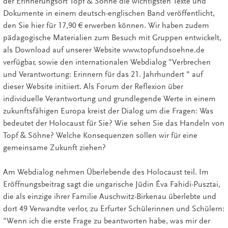
der Erinnerungsort Topf & Söhne die wichtigsten Texte und
Dokumente in einem deutsch-englischen Band veröffentlicht,
den Sie hier für 17,90 € erwerben können. Wir haben zudem
pädagogische Materialien zum Besuch mit Gruppen entwickelt,
als Download auf unserer Website www.topfundsoehne.de
verfügbar, sowie den internationalen Webdialog "Verbrechen
und Verantwortung: Erinnern für das 21. Jahrhundert " auf
dieser Website initiiert. Als Forum der Reflexion über
individuelle Verantwortung und grundlegende Werte in einem
zukunftsfähigen Europa kreist der Dialog um die Fragen: Was
bedeutet der Holocaust für Sie? Wie sehen Sie das Handeln von
Topf & Söhne? Welche Konsequenzen sollen wir für eine
gemeinsame Zukunft ziehen?
Am Webdialog nehmen Überlebende des Holocaust teil. Im
Eröffnungsbeitrag sagt die ungarische Jüdin Éva Fahidi-Pusztai,
die als einzige ihrer Familie Auschwitz-Birkenau überlebte und
dort 49 Verwandte verlor, zu Erfurter Schülerinnen und Schülern:
"Wenn ich die erste Frage zu beantworten habe, was mir der